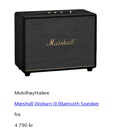
Mobilhøyttalere
Marshall Woburn III Bluetooth Speaker
fra
4 790 kr