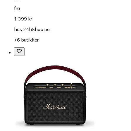
fra
1 399 kr
hos
24hShop.no
+6 butikker