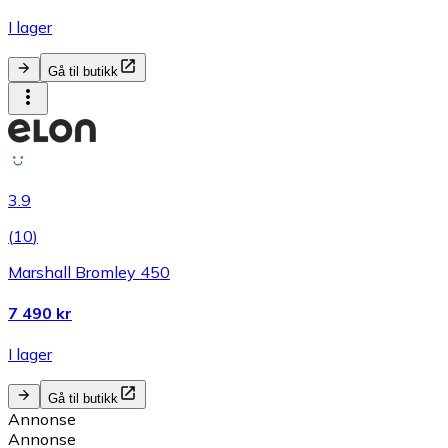
I lager
Gå til butikk
3.9
(
10
)
Marshall Bromley 450
7 490 kr
I lager
Gå til butikk
Annonse
Annonse