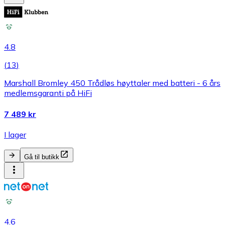
4.8
(
13
)
Marshall Bromley 450 Trådløs høyttaler med batteri - 6 års
medlemsgaranti på HiFi
7 489 kr
I lager
Gå til butikk
4.6