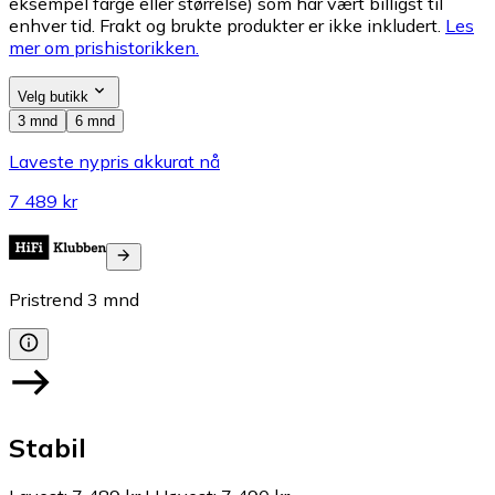
eksempel farge eller størrelse) som har vært billigst til
enhver tid. Frakt og brukte produkter er ikke inkludert.
Les
mer om prishistorikken.
Velg butikk
3 mnd
6 mnd
Laveste nypris akkurat nå
7 489 kr
Pristrend
3
mnd
Stabil