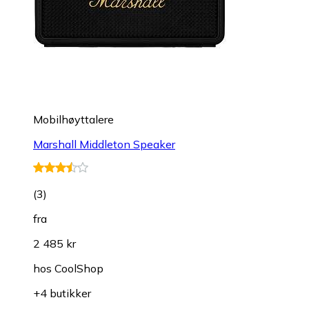
Mobilhøyttalere
Marshall Middleton Speaker
(
3
)
fra
2 485 kr
hos
CoolShop
+4 butikker