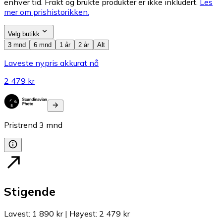
enhver tid. Frakt og brukte produkter er ikke inkludert.
Les
mer om prishistorikken.
Velg butikk
3 mnd
6 mnd
1 år
2 år
Alt
Laveste nypris akkurat nå
2 479 kr
Pristrend
3
mnd
Stigende
Lavest
:
1 890 kr
|
Høyest
:
2 479 kr