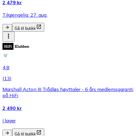
2 479 kr
Tilgjengelig: 27. aug.
Gå til butikk
4.8
(
13
)
Marshall Acton III Trådløs høyttaler - 6 års medlemsgaranti
på HiFi
2 490 kr
I lager
Gå til butikk