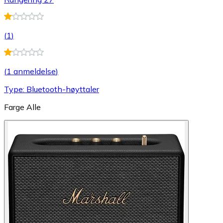
(
1
)
(
1 anmeldelse
)
Type: Bluetooth-høyttaler
Farge
Alle