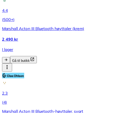
4.4
(
500+
)
Marshall Acton III Bluetooth høyttaler (krem)
2 490 kr
I lager
Gå til butikk
2.3
(
4
)
Marshall Acton III Bluetooth-høyttaler, svart