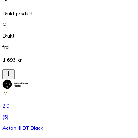
Brukt produkt
Brukt
fra
1 693 kr
2.9
(
5
)
Acton III BT Black