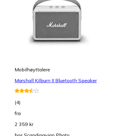
Mobilhøyttalere
Marshall Kilburn II Bluetooth Speaker
(
4
)
fra
2 359 kr
hos
Scandinavian Photo