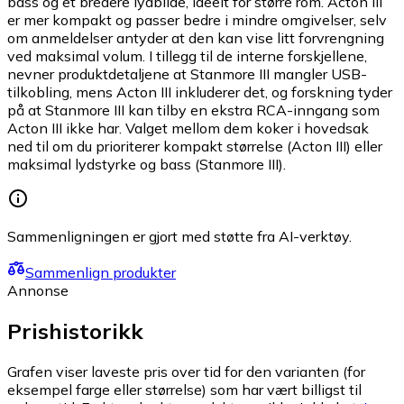
bass og et bredere lydbilde, ideelt for større rom. Acton III
er mer kompakt og passer bedre i mindre omgivelser, selv
om anmeldelser antyder at den kan vise litt forvrengning
ved maksimal volum. I tillegg til de interne forskjellene,
nevner produktdetaljene at Stanmore III mangler USB-
tilkobling, mens Acton III inkluderer det, og forskning tyder
på at Stanmore III kan tilby en ekstra RCA-inngang som
Acton III ikke har. Valget mellom dem koker i hovedsak
ned til om du prioriterer kompakt størrelse (Acton III) eller
maksimal lydstyrke og bass (Stanmore III).
Sammenligningen er gjort med støtte fra AI-verktøy.
Sammenlign produkter
Annonse
Prishistorikk
Grafen viser laveste pris over tid for den varianten (for
eksempel farge eller størrelse) som har vært billigst til