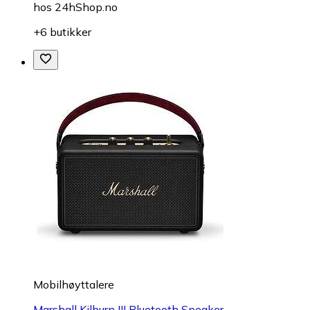
hos
24hShop.no
+6 butikker
Mobilhøyttalere
Marshall Kilburn III Bluetooth Speaker