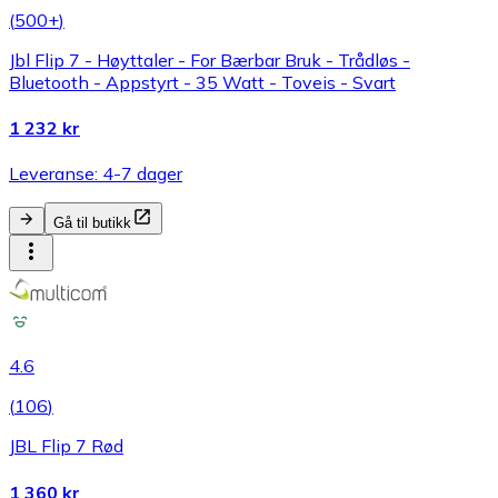
(
500+
)
Jbl Flip 7 - Høyttaler - For Bærbar Bruk - Trådløs -
Bluetooth - Appstyrt - 35 Watt - Toveis - Svart
1 232 kr
Leveranse: 4-7 dager
Gå til butikk
4.6
(
106
)
JBL Flip 7 Rød
1 360 kr