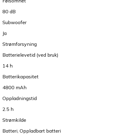
Følsomhet
80 dB
Subwoofer
Ja
Strømforsyning
Batterielevetid (ved bruk)
14 h
Batterikapasitet
4800 mAh
Oppladningstid
2.5 h
Strømkilde
Batteri
,
Oppladbart batteri