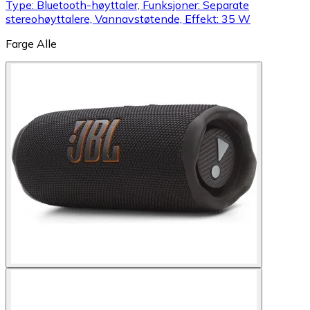
Type: Bluetooth-høyttaler, Funksjoner: Separate
stereohøyttalere, Vannavstøtende, Effekt: 35 W
Farge
Alle