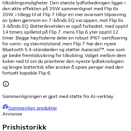
tilkoblingsmuligheter. Den største lydforbedringen ligger i
den økte effekten på 35W sammenlignet med Flip 6s
20W, i tillegg til at Flip 7 tilbyr en mer avansert tilpasning
av lyden gjennom en 7-bånds EQ via appen, mot Flip 6s
3-bånds EQ. Batterilevetiden er også forbedret, med opptil
14 timers spilletid på Flip 7, mens Flip 6 yter opptil 12
timer. Begge høyttalerne deler en robust IP67-sertifisering
for vann- og støvmotstand, men Flip 7 har den nyere
Bluetooth 5.4-standarden og støtter Auracast™, noe som
gir bedre fremtidssikring for tilkobling. Valget mellom dem
koker ned til om du prioriterer den nyeste lydteknologien
og lengre batteritid, eller ønsker å spare penger med den
fortsatt kapable Flip 6.
Sammenligningen er gjort med støtte fra AI-verktøy.
Sammenlign produkter
Annonse
Prishistorikk