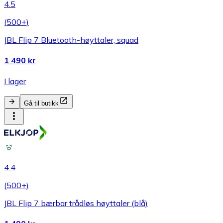
4.5
(
500+
)
JBL Flip 7 Bluetooth-høyttaler, squad
1 490 kr
I lager
Gå til butikk
4.4
(
500+
)
JBL Flip 7 bærbar trådløs høyttaler (blå)