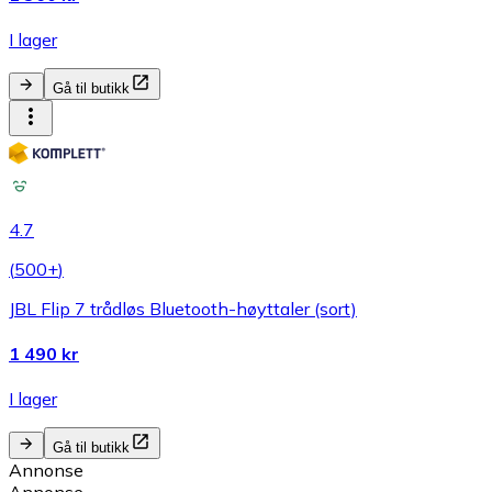
I lager
Gå til butikk
4.7
(
500+
)
JBL Flip 7 trådløs Bluetooth-høyttaler (sort)
1 490 kr
I lager
Gå til butikk
Annonse