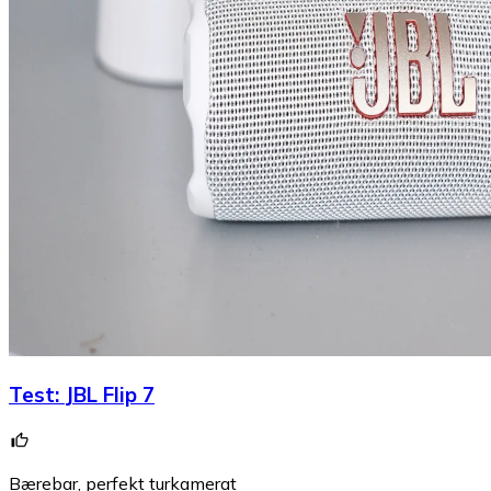
Test
:
JBL Flip 7
Bærebar, perfekt turkamerat