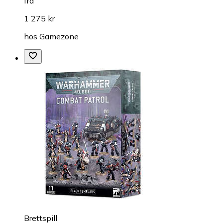
fra
1 275 kr
hos
Gamezone
Brettspill