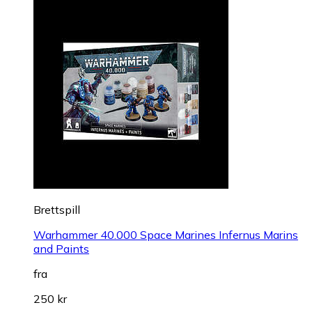
Brettspill
Warhammer 40.000 Space Marines Infernus Marins
and Paints
fra
250 kr