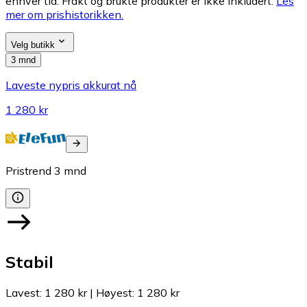
enhver tid. Frakt og brukte produkter er ikke inkludert.
Les
mer om prishistorikken.
Velg butikk
3 mnd
Laveste nypris akkurat nå
1 280 kr
Pristrend
3
mnd
Stabil
Lavest
:
1 280 kr
|
Høyest
:
1 280 kr