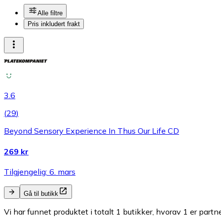
Alle filtre
Pris inkludert frakt
3.6
(
29
)
Beyond Sensory Experience In Thus Our Life CD
269 kr
Tilgjengelig: 6. mars
Gå til butikk
Vi har funnet produktet i totalt 1 butikker, hvorav 1 er partn