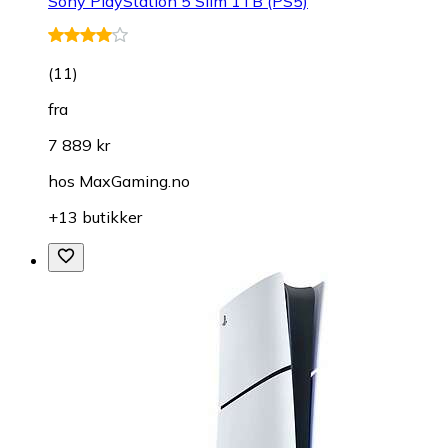
Sony PlayStation 5 Slim 1TB (PS5)
(
11
)
fra
7 889 kr
hos
MaxGaming.no
+13 butikker