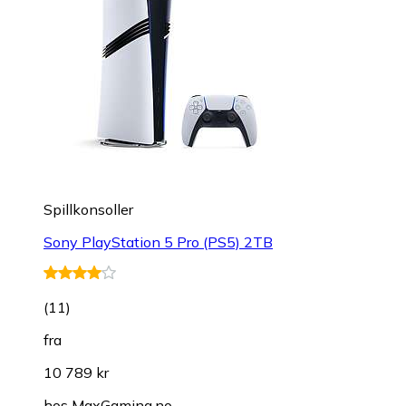
Spillkonsoller
Sony PlayStation 5 Pro (PS5) 2TB
(
11
)
fra
10 789 kr
hos
MaxGaming.no