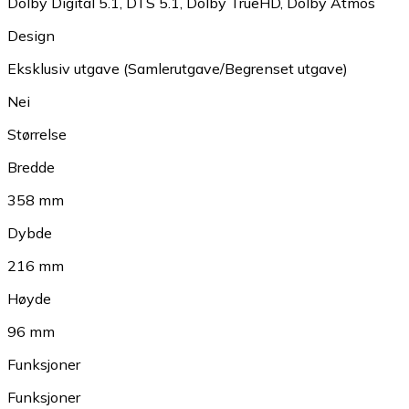
Dolby Digital 5.1
,
DTS 5.1
,
Dolby TrueHD
,
Dolby Atmos
Design
Eksklusiv utgave (Samlerutgave/Begrenset utgave)
Nei
Størrelse
Bredde
358 mm
Dybde
216 mm
Høyde
96 mm
Funksjoner
Funksjoner