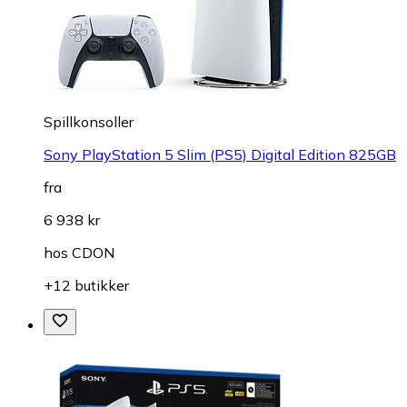
Spillkonsoller
Sony PlayStation 5 Slim (PS5) Digital Edition 825GB
fra
6 938 kr
hos
CDON
+12 butikker