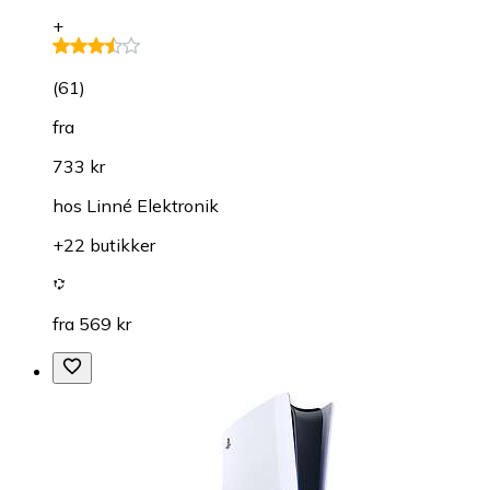
+
(
61
)
fra
733 kr
hos
Linné Elektronik
+22 butikker
fra 569 kr