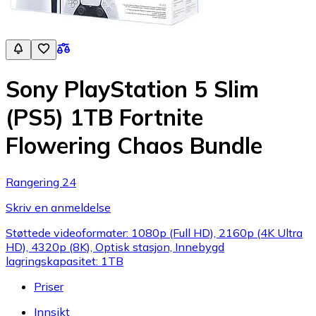
Sony PlayStation 5 Slim
(PS5) 1TB Fortnite
Flowering Chaos Bundle
Rangering 24
Skriv en anmeldelse
Støttede videoformater: 1080p (Full HD), 2160p (4K Ultra
HD), 4320p (8K), Optisk stasjon, Innebygd
lagringskapasitet: 1TB
Priser
Innsikt