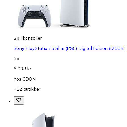
Spillkonsoller
Sony PlayStation 5 Slim (PS5) Digital Edition 825GB
fra
6 938 kr
hos
CDON
+12 butikker