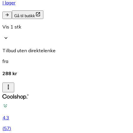
I lager
Gå til butikk
Vis 1 stk
Tilbud uten direktelenke
fra
288 kr
4.3
(
57
)