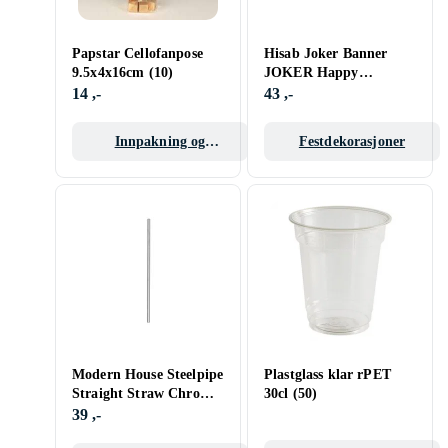
Papstar Cellofanpose
Hisab Joker Banner
9.5x4x16cm (10)
JOKER Happy
birthday hvit
14 ,-
43 ,-
Innpakning og
Festdekorasjoner
gaveposer
Modern House Steelpipe
Plastglass klar rPET
Straight Straw Chrome
30cl (50)
XL 12-pack
39 ,-