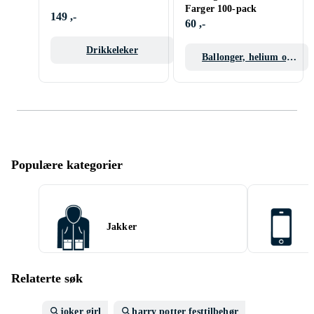
Farger 100-pack
149 ,-
60 ,-
Drikkeleker
Ballonger, helium og
ballongtilbehør
Populære kategorier
Jakker
Relaterte søk
joker girl
harry potter festtilbehør