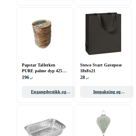
ballongtilbehør
Papstar Tallerken
Stewo Svart Gavepose
PURE palme dyp 425ml
18x8x21
15cm (25)
196 ,-
28 ,-
Engangsbestikk og
Innpakning og
servise
gaveposer