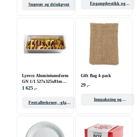
Engangsbestikk og
Sugerør og drinkpynt
servise
Lyreco Aluminiumsform
Gift Bag 4-pack
GN 1/1 527x325x81mm
29 ,-
10.2L
1 625 ,-
Innpakning og
Festtallerkener, -glass
gaveposer
og -bestikk