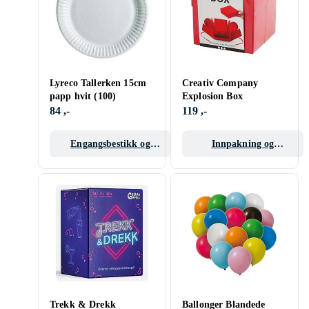
Lyreco Tallerken 15cm
Creativ Company
papp hvit (100)
Explosion Box
84 ,-
119 ,-
Engangsbestikk og
Innpakning og
servise
gaveposer
Trekk & Drekk
Ballonger Blandede