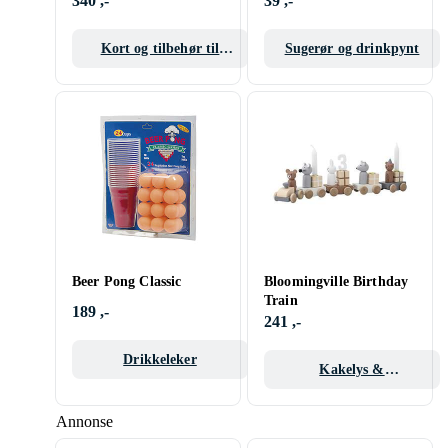
340 ,-
39 ,-
Kort og tilbehør til
Sugerør og drinkpynt
anledninger
Beer Pong Classic
Bloomingville Birthday
Train
189 ,-
241 ,-
Drikkeleker
Kakelys &
Stjerneskudd
Annonse