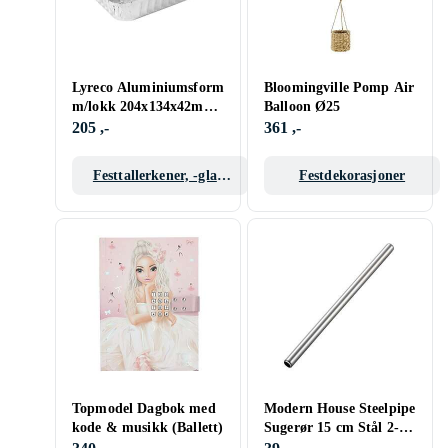
Lyreco Aluminiumsform
Bloomingville Pomp Air
m/lokk 204x134x42mm
Balloon Ø25
(50)
205 ,-
361 ,-
Festtallerkener, -glass
Festdekorasjoner
og -bestikk
Topmodel Dagbok med
Modern House Steelpipe
kode & musikk (Ballett)
Sugerør 15 cm Stål 2-
pack