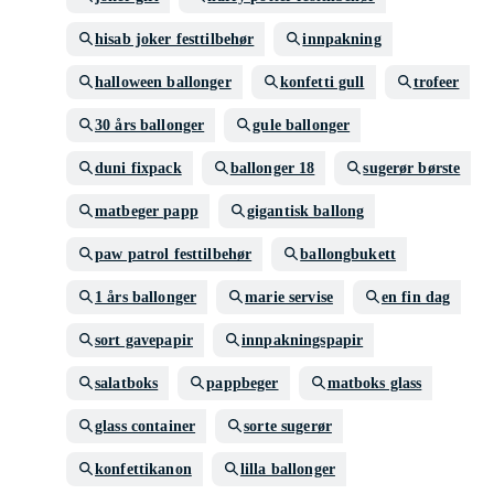
hisab joker festtilbehør
innpakning
halloween ballonger
konfetti gull
trofeer
30 års ballonger
gule ballonger
duni fixpack
ballonger 18
sugerør børste
matbeger papp
gigantisk ballong
paw patrol festtilbehør
ballongbukett
1 års ballonger
marie servise
en fin dag
sort gavepapir
innpakningspapir
salatboks
pappbeger
matboks glass
glass container
sorte sugerør
konfettikanon
lilla ballonger