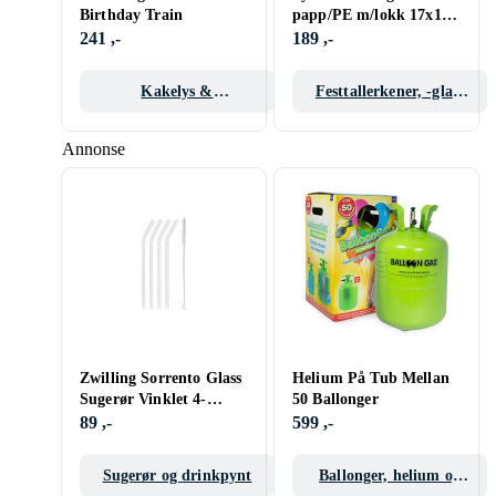
Birthday Train
papp/PE m/lokk 17x17
900ml (15)
241 ,-
189 ,-
Kakelys &
Festtallerkener, -glass
Stjerneskudd
og -bestikk
Annonse
Zwilling Sorrento Glass
Helium På Tub Mellan
Sugerør Vinklet 4-
50 Ballonger
pk+Børste
89 ,-
599 ,-
Gjennomsiktig
Sugerør og drinkpynt
Ballonger, helium og