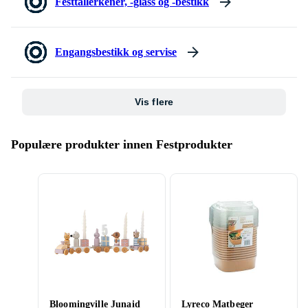
Festtallerkener, -glass og -bestikk
Engangsbestikk og servise
Vis flere
Populære produkter innen Festprodukter
Bloomingville Junaid
Lyreco Matbeger