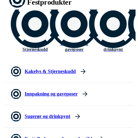
Festprodukter
Kakelys &
Innpakning og
Sugerør og
F
Stjerneskudd
gaveposer
drinkpynt
Kakelys & Stjerneskudd
Innpakning og gaveposer
Sugerør og drinkpynt