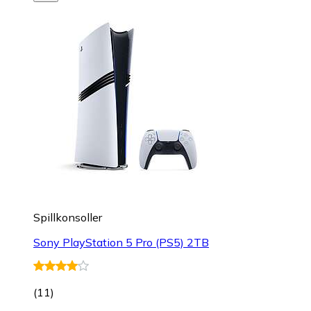
Spillkonsoller
Sony PlayStation 5 Pro (PS5) 2TB
(
11
)