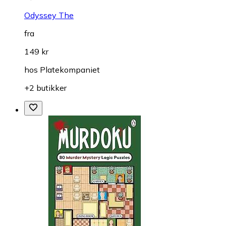
Odyssey The
fra
149 kr
hos
Platekompaniet
+2 butikker