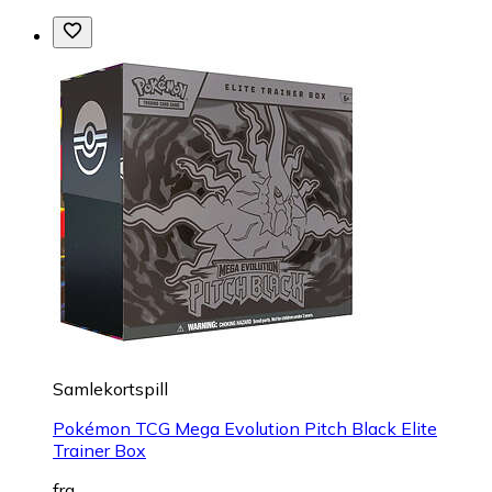
Samlekortspill
Pokémon TCG Mega Evolution Pitch Black Elite
Trainer Box
fra