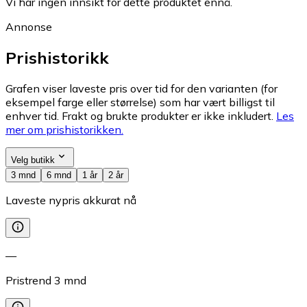
Vi har ingen innsikt for dette produktet ennå.
Annonse
Prishistorikk
Grafen viser laveste pris over tid for den varianten (for
eksempel farge eller størrelse) som har vært billigst til
enhver tid. Frakt og brukte produkter er ikke inkludert.
Les
mer om prishistorikken.
Velg butikk
3 mnd
6 mnd
1 år
2 år
Laveste nypris akkurat nå
—
Pristrend
3
mnd