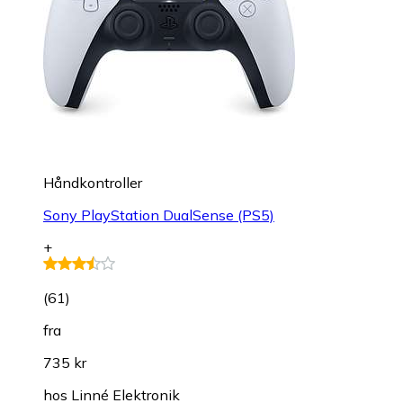
Håndkontroller
Sony PlayStation DualSense (PS5)
+
(
61
)
fra
735 kr
hos
Linné Elektronik