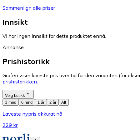
Sammenlign alle priser
Innsikt
Vi har ingen innsikt for dette produktet ennå.
Annonse
Prishistorikk
Grafen viser laveste pris over tid for den varianten (for eksem
prishistorikken.
Velg butikk
3 mnd
6 mnd
1 år
2 år
Alt
Laveste nypris akkurat nå
229 kr