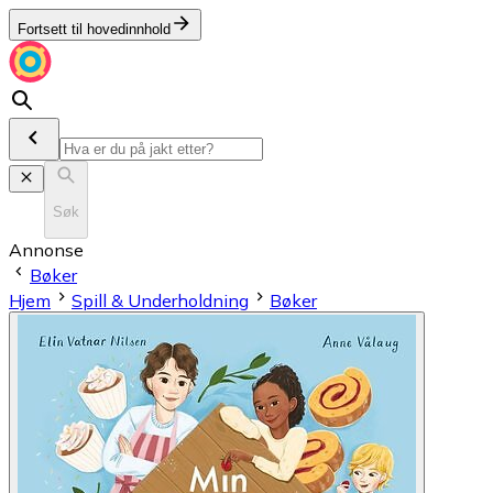
Fortsett til hovedinnhold
Søk
Annonse
Bøker
Hjem
Spill & Underholdning
Bøker