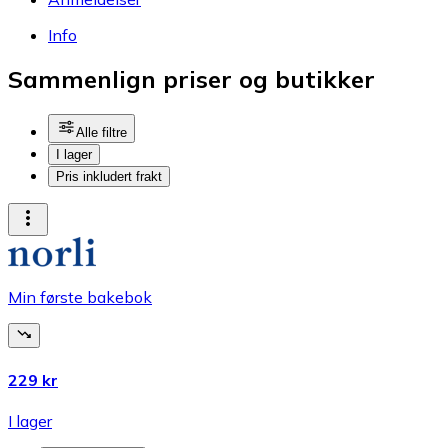
Info
Sammenlign priser og butikker
Alle filtre
I lager
Pris inkludert frakt
Min første bakebok
229 kr
I lager