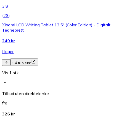
3.8
(
23
)
Xiaomi LCD Writing Tablet 13.5″ (Color Edition) - Digitalt
Tegnebrett
249 kr
I lager
Gå til butikk
Vis 1 stk
Tilbud uten direktelenke
fra
326 kr