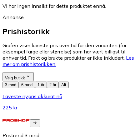
Vi har ingen innsikt for dette produktet ennå.
Annonse
Prishistorikk
Grafen viser laveste pris over tid for den varianten (for
eksempel farge eller størrelse) som har vært billigst til
enhver tid. Frakt og brukte produkter er ikke inkludert.
Les
mer om prishistorikken.
Velg butikk
3 mnd
6 mnd
1 år
2 år
Alt
Laveste nypris akkurat nå
225 kr
Pristrend
3
mnd