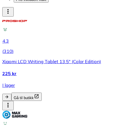
4.3
(
310
)
Xiaomi LCD Writing Tablet 13.5" (Color Edition)
225 kr
I lager
Gå til butikk