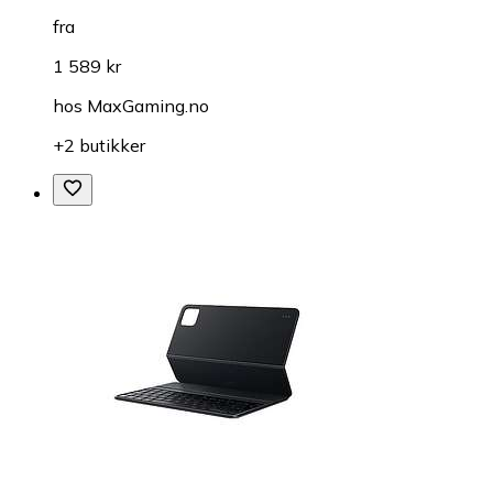
fra
1 589 kr
hos
MaxGaming.no
+2 butikker