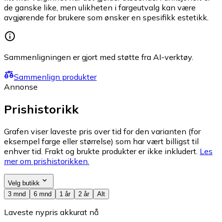
de ganske like, men ulikheten i fargeutvalg kan være
avgjørende for brukere som ønsker en spesifikk estetikk.
Sammenligningen er gjort med støtte fra AI-verktøy.
Sammenlign produkter
Annonse
Prishistorikk
Grafen viser laveste pris over tid for den varianten (for
eksempel farge eller størrelse) som har vært billigst til
enhver tid. Frakt og brukte produkter er ikke inkludert.
Les
mer om prishistorikken.
Velg butikk
3 mnd
6 mnd
1 år
2 år
Alt
Laveste nypris akkurat nå