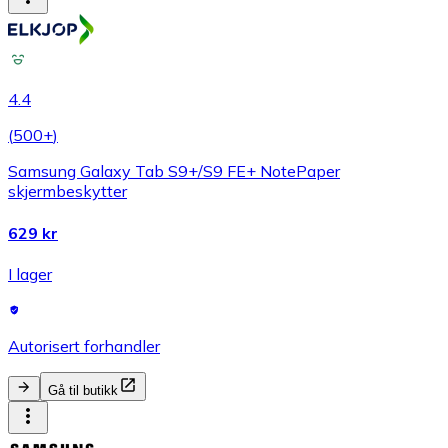
4.4
(
500+
)
Samsung Galaxy Tab S9+/S9 FE+ NotePaper
skjermbeskytter
629 kr
I lager
Autorisert forhandler
Gå til butikk