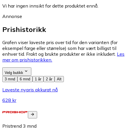
Vi har ingen innsikt for dette produktet ennå.
Annonse
Prishistorikk
Grafen viser laveste pris over tid for den varianten (for
eksempel farge eller størrelse) som har vært billigst til
enhver tid. Frakt og brukte produkter er ikke inkludert.
Les
mer om prishistorikken.
Velg butikk
3 mnd
6 mnd
1 år
2 år
Alt
Laveste nypris akkurat nå
628 kr
Pristrend
3
mnd