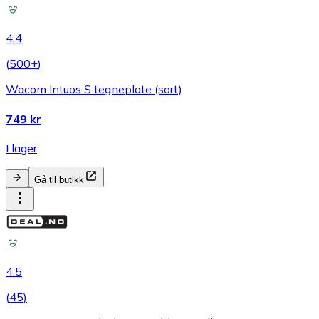
4.4
(
500+
)
Wacom Intuos S tegneplate (sort)
749 kr
I lager
Gå til butikk
4.5
(
45
)