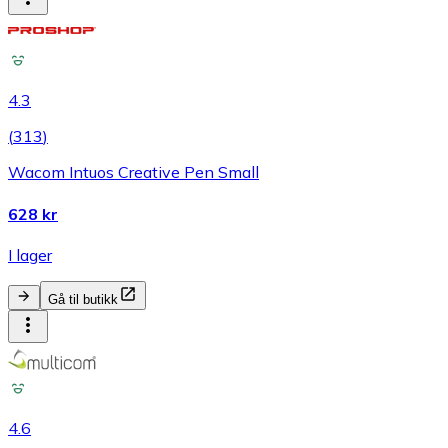
4.3
(
313
)
Wacom Intuos Creative Pen Small
628 kr
I lager
Gå til butikk
4.6