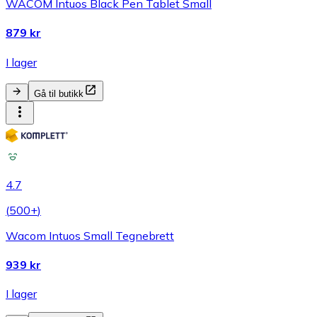
WACOM Intuos Black Pen Tablet Small
879 kr
I lager
Gå til butikk
4.7
(
500+
)
Wacom Intuos Small Tegnebrett
939 kr
I lager