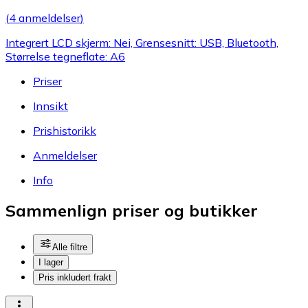
(
4 anmeldelser
)
Integrert LCD skjerm: Nei, Grensesnitt: USB, Bluetooth,
Størrelse tegneflate: A6
Priser
Innsikt
Prishistorikk
Anmeldelser
Info
Sammenlign priser og butikker
Alle filtre
I lager
Pris inkludert frakt