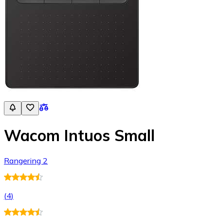
Wacom Intuos Small
Rangering 2
(
4
)