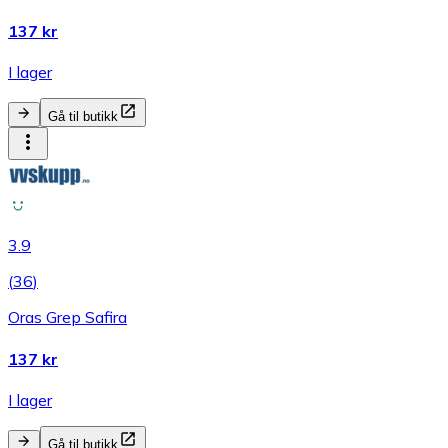
137 kr
I lager
Gå til butikk
3.9
(
36
)
Oras Grep Safira
137 kr
I lager
Gå til butikk