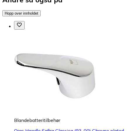
Hopp over innholdet
Blandebatteritilbehør
Oras Handle Safira Classica (93-00) Chrome plated