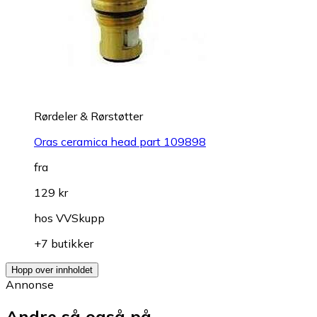
Rørdeler & Rørstøtter
Oras ceramica head part 109898
fra
129 kr
hos
VVSkupp
+7 butikker
Hopp over innholdet
Annonse
Andre så også på