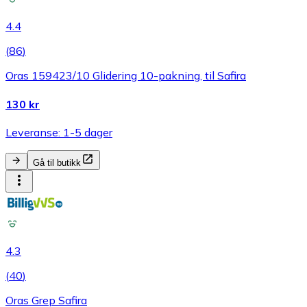
4.4
(
86
)
Oras 159423/10 Glidering 10-pakning, til Safira
130 kr
Leveranse: 1-5 dager
Gå til butikk
4.3
(
40
)
Oras Grep Safira