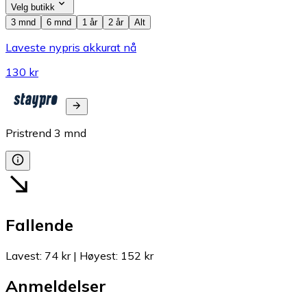
Velg butikk
3 mnd
6 mnd
1 år
2 år
Alt
Laveste nypris akkurat nå
130 kr
Pristrend
3
mnd
Fallende
Lavest
:
74 kr
|
Høyest
:
152 kr
Anmeldelser