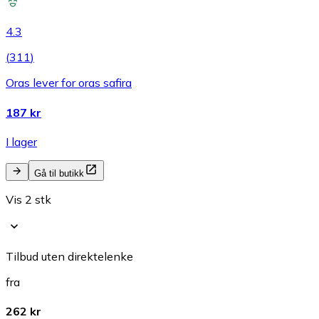
4.3
(
311
)
Oras lever for oras safira
187 kr
I lager
Gå til butikk
Vis 2 stk
Tilbud uten direktelenke
fra
262 kr