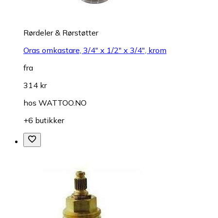
Rørdeler & Rørstøtter
Oras omkastare, 3/4" x 1/2" x 3/4", krom
fra
314 kr
hos
WATTOO.NO
+6 butikker