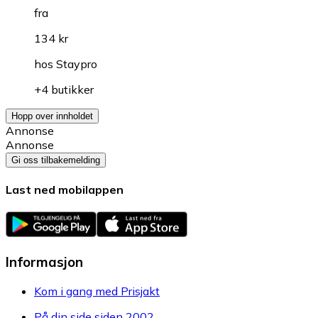
fra
134 kr
hos
Staypro
+4 butikker
Hopp over innholdet
Annonse
Annonse
Gi oss tilbakemelding
Last ned mobilappen
Informasjon
Kom i gang med Prisjakt
På din side siden 2002