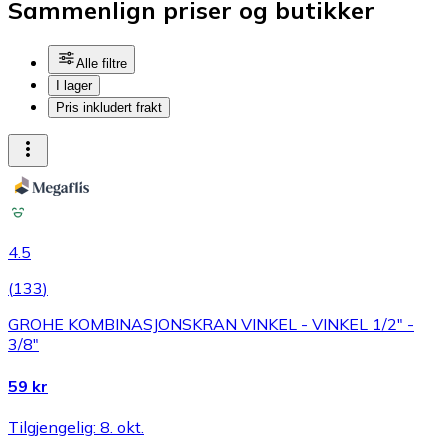
Sammenlign priser og butikker
Alle filtre
I lager
Pris inkludert frakt
4.5
(
133
)
GROHE KOMBINASJONSKRAN VINKEL - VINKEL 1/2" -
3/8"
59 kr
Tilgjengelig: 8. okt.