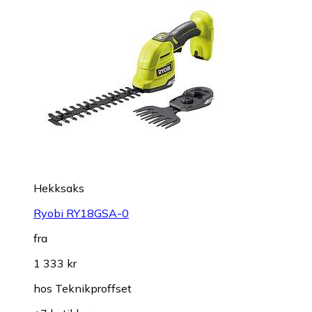
Hekksaks
Ryobi RY18GSA-0
fra
1 333 kr
hos
Teknikproffset