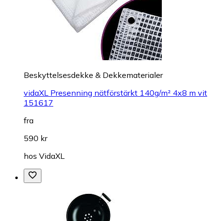
Beskyttelsesdekke & Dekkematerialer
vidaXL Presenning nätförstärkt 140g/m² 4x8 m vit
151617
fra
590 kr
hos
VidaXL