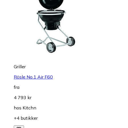
Griller
Rösle No.1 Air F60
fra
4 793 kr
hos
Kitchn
+4 butikker