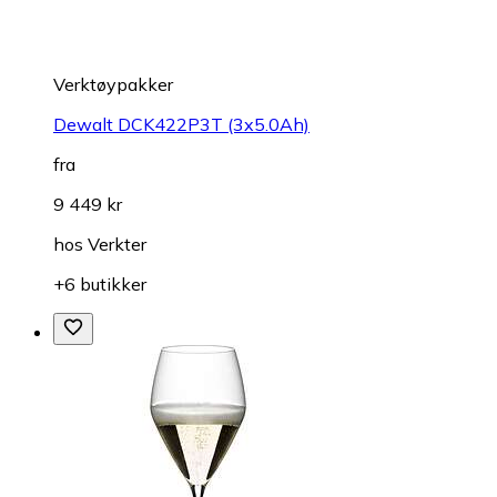
Verktøypakker
Dewalt DCK422P3T (3x5.0Ah)
fra
9 449 kr
hos
Verkter
+6 butikker