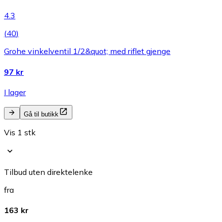
4.3
(
40
)
Grohe vinkelventil 1/2&quot; med riflet gjenge
97 kr
I lager
Gå til butikk
Vis 1 stk
Tilbud uten direktelenke
fra
163 kr