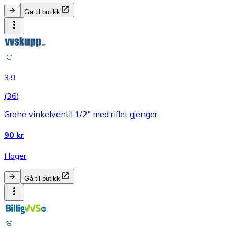
Gå til butikk
3.9
(
36
)
Grohe vinkelventil 1/2" med riflet gjenger
90 kr
I lager
Gå til butikk