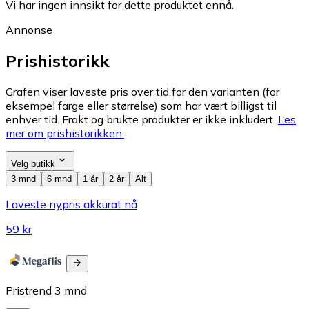
Vi har ingen innsikt for dette produktet ennå.
Annonse
Prishistorikk
Grafen viser laveste pris over tid for den varianten (for
eksempel farge eller størrelse) som har vært billigst til
enhver tid. Frakt og brukte produkter er ikke inkludert.
Les
mer om prishistorikken.
Velg butikk
3 mnd
6 mnd
1 år
2 år
Alt
Laveste nypris akkurat nå
59 kr
Pristrend
3
mnd