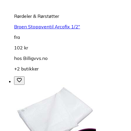
Rørdeler & Rørstøtter
Broen Stoppventil Arcofix 1/2"
fra
102 kr
hos
Billigvvs.no
+2 butikker