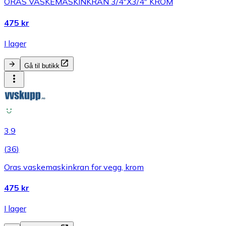
ORAS VASKEMASKINKRAN 3/4"X3/4" KROM
475 kr
I lager
Gå til butikk
3.9
(
36
)
Oras vaskemaskinkran for vegg, krom
475 kr
I lager