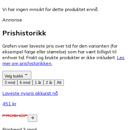
Vi har ingen innsikt for dette produktet ennå.
Annonse
Prishistorikk
Grafen viser laveste pris over tid for den varianten (for
eksempel farge eller størrelse) som har vært billigst til
enhver tid. Frakt og brukte produkter er ikke inkludert.
Les
mer om prishistorikken.
Velg butikk
3 mnd
6 mnd
1 år
2 år
Alt
Laveste nypris akkurat nå
451 kr
Pristrend
3
mnd