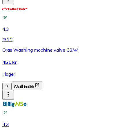
4.3
(
311
)
Oras Washing machine valve G3/4"
451 kr
I lager
Gå til butikk
4.3