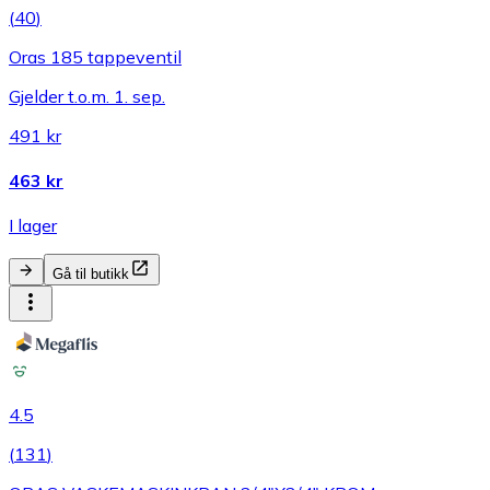
(
40
)
Oras 185 tappeventil
Gjelder t.o.m. 1. sep.
491 kr
463 kr
I lager
Gå til butikk
4.5
(
131
)