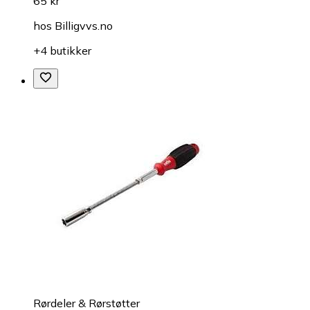
65 kr
hos
Billigvvs.no
+4 butikker
Rørdeler & Rørstøtter