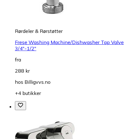
Rørdeler & Rørstøtter
Frese Washing Machine/Dishwasher Tap Valve
3/4"-1/2"
fra
288 kr
hos
Billigvvs.no
+4 butikker