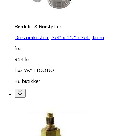
Rørdeler & Rørstøtter
Oras omkastare, 3/4" x 1/2" x 3/4", krom
fra
314 kr
hos
WATTOO.NO
+6 butikker