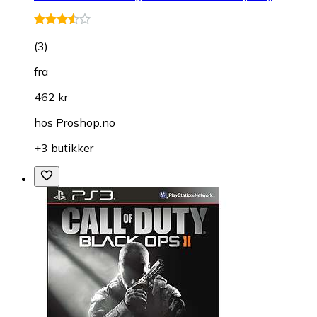
(
3
)
fra
462 kr
hos
Proshop.no
+3 butikker