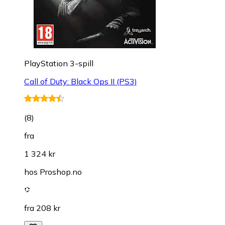
PlayStation 3-spill
Call of Duty: Black Ops II (PS3)
(
8
)
fra
1 324 kr
hos
Proshop.no
fra 208 kr