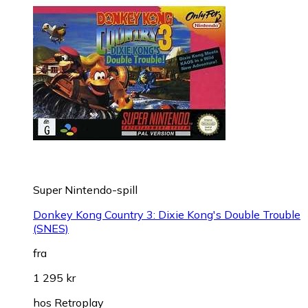
Super Nintendo-spill
Donkey Kong Country 3: Dixie Kong's Double Trouble
(SNES)
fra
1 295 kr
hos
Retroplay