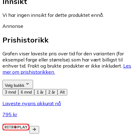
Innsikt
Vi har ingen innsikt for dette produktet ennå.
Annonse
Prishistorikk
Grafen viser laveste pris over tid for den varianten (for
eksempel farge eller størrelse) som har vært billigst til
enhver tid. Frakt og brukte produkter er ikke inkludert.
Les
mer om prishistorikken.
Velg butikk
3 mnd
6 mnd
1 år
2 år
Alt
Laveste nypris akkurat nå
795 kr