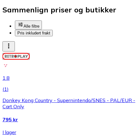
Sammenlign priser og butikker
Alle filtre
Pris inkludert frakt
1.8
(
1
)
Donkey Kong Country - Supernintendo/SNES - PAL/EUR -
Cart Only
795 kr
I lager