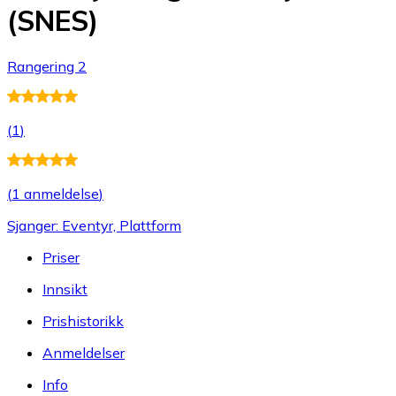
(SNES)
Rangering 2
(
1
)
(
1 anmeldelse
)
Sjanger: Eventyr, Plattform
Priser
Innsikt
Prishistorikk
Anmeldelser
Info