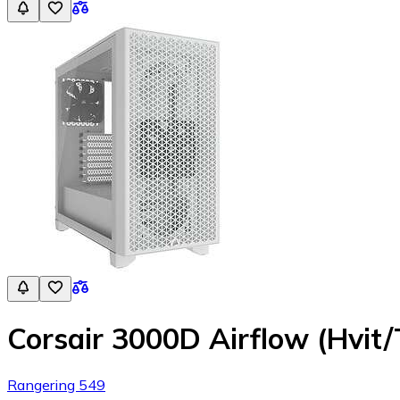
Corsair 3000D Airflow (Hvit
Rangering 549