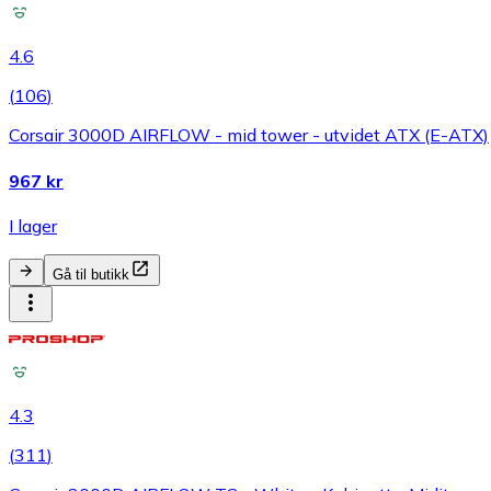
4.6
(
106
)
Corsair 3000D AIRFLOW - mid tower - utvidet ATX (E-ATX)
967 kr
I lager
Gå til butikk
4.3
(
311
)