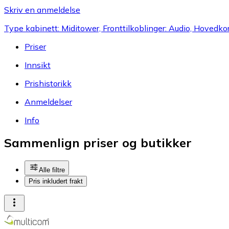
Skriv en anmeldelse
Type kabinett: Miditower, Fronttilkoblinger: Audio, Hovedko
Priser
Innsikt
Prishistorikk
Anmeldelser
Info
Sammenlign priser og butikker
Alle filtre
Pris inkludert frakt