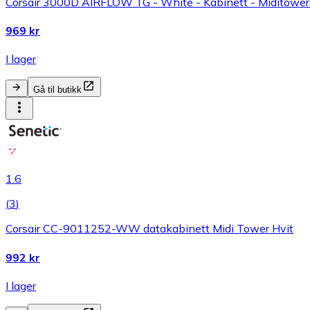
Corsair 3000D AIRFLOW TG - White - Kabinett - Miditower 
969 kr
I lager
Gå til butikk
1.6
(
3
)
Corsair CC-9011252-WW datakabinett Midi Tower Hvit
992 kr
I lager