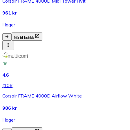
Corsair FRAME 4000D Midi Tower Hvit
961 kr
I lager
Gå til butikk
4.6
(
106
)
Corsair FRAME 4000D Airflow White
986 kr
I lager