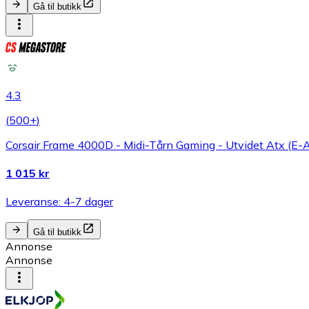
Gå til butikk
4.3
(
500+
)
Corsair Frame 4000D - Midi-Tårn Gaming - Utvidet Atx (E-At
1 015 kr
Leveranse: 4-7 dager
Gå til butikk
Annonse
Annonse