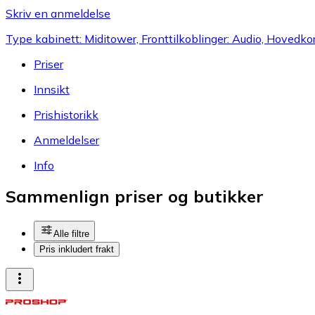
Skriv en anmeldelse
Type kabinett: Miditower, Fronttilkoblinger: Audio, Hovedk
Priser
Innsikt
Prishistorikk
Anmeldelser
Info
Sammenlign priser og butikker
Alle filtre
Pris inkludert frakt