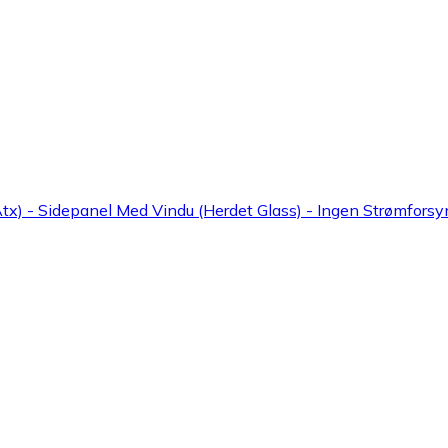
x) - Sidepanel Med Vindu (Herdet Glass) - Ingen Strømforsyn