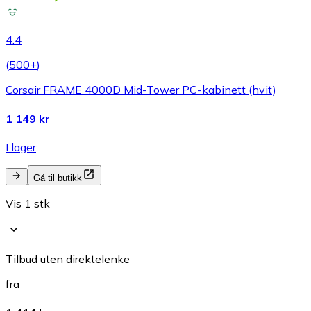
4.4
(
500+
)
Corsair FRAME 4000D Mid-Tower PC-kabinett (hvit)
1 149 kr
I lager
Gå til butikk
Vis 1 stk
Tilbud uten direktelenke
fra