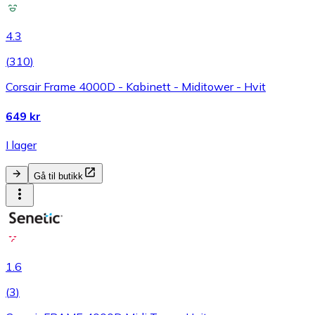
4.3
(
310
)
Corsair Frame 4000D - Kabinett - Miditower - Hvit
649 kr
I lager
Gå til butikk
1.6
(
3
)