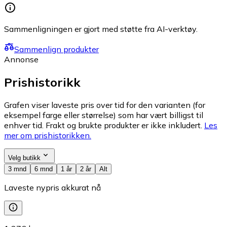
Sammenligningen er gjort med støtte fra AI-verktøy.
Sammenlign produkter
Annonse
Prishistorikk
Grafen viser laveste pris over tid for den varianten (for
eksempel farge eller størrelse) som har vært billigst til
enhver tid. Frakt og brukte produkter er ikke inkludert.
Les
mer om prishistorikken.
Velg butikk
3 mnd
6 mnd
1 år
2 år
Alt
Laveste nypris akkurat nå