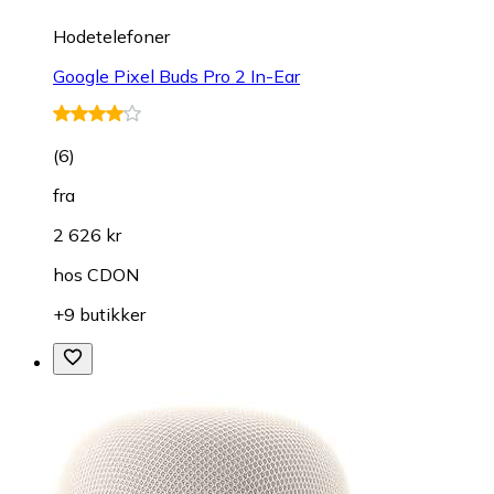
Hodetelefoner
Google Pixel Buds Pro 2 In-Ear
(
6
)
fra
2 626 kr
hos
CDON
+9 butikker