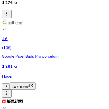
1 276 kr
4.6
(
106
)
Google Pixel Buds Pro porcelain
1 281 kr
I lager
Gå til butikk