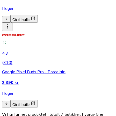
I lager
Gå til butikk
4.3
(
310
)
Google Pixel Buds Pro - Porcelain
2 390 kr
I lager
Gå til butikk
Vi har funnet produktet i totalt 7 butikker, hvorav 5 er