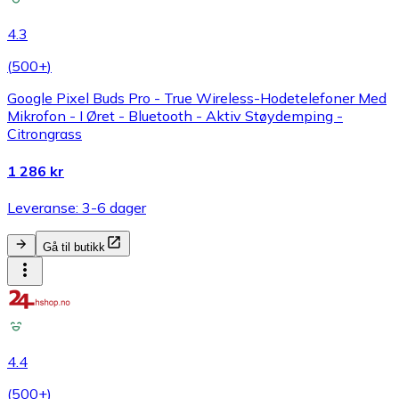
4.3
(
500+
)
Google Pixel Buds Pro - True Wireless-Hodetelefoner Med
Mikrofon - I Øret - Bluetooth - Aktiv Støydemping -
Citrongrass
1 286 kr
Leveranse: 3-6 dager
Gå til butikk
4.4
(
500+
)