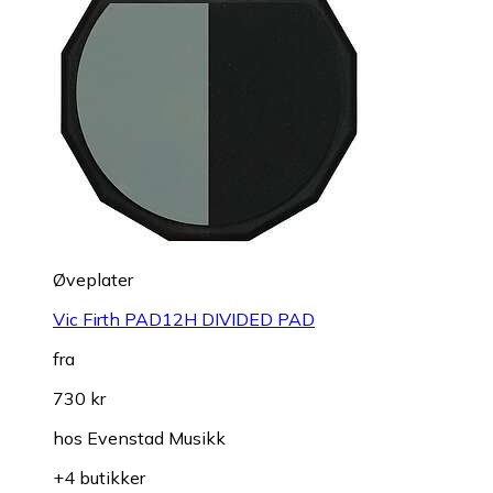
Øveplater
Vic Firth PAD12H DIVIDED PAD
fra
730 kr
hos
Evenstad Musikk
+4 butikker