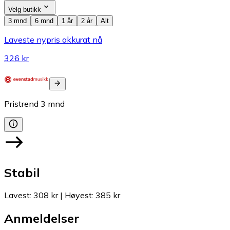
Velg butikk
3 mnd
6 mnd
1 år
2 år
Alt
Laveste nypris akkurat nå
326 kr
Pristrend
3
mnd
Stabil
Lavest
:
308 kr
|
Høyest
:
385 kr
Anmeldelser