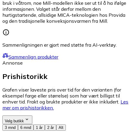
bruk i våtrom, noe Mill-modellen ikke ser ut til å ha ifølge
informasjonen. Valget står derfor mellom den
hurtigstartende, allsidige MICA-teknologien hos Provida
og den tradisjonelle konveksjonsvarmen fra Mill.
Sammenligningen er gjort med støtte fra AI-verktøy.
Sammenlign produkter
Annonse
Prishistorikk
Grafen viser laveste pris over tid for den varianten (for
eksempel farge eller størrelse) som har vært billigst til
enhver tid. Frakt og brukte produkter er ikke inkludert.
Les
mer om prishistorikken.
Velg butikk
3 mnd
6 mnd
1 år
2 år
Alt