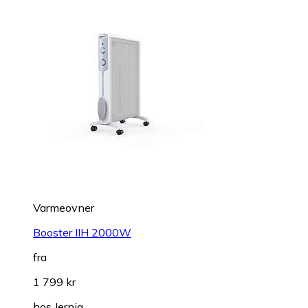
Varmeovner
Booster IIH 2000W
fra
1 799 kr
hos
Jernia