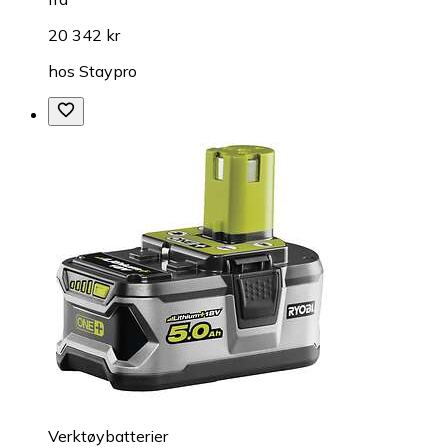
20 342 kr
hos
Staypro
Verktøybatterier