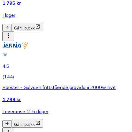
1 795 kr
I lager
Gå til butikk
4.5
(
144
)
Booster - Gulvovn frittstående provida ii 2000w hvit
1 799 kr
Leveranse: 2-5 dager
Gå til butikk