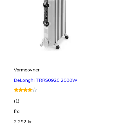
Varmeovner
DeLonghi TRRS0920 2000W
(
1
)
fra
2 292 kr