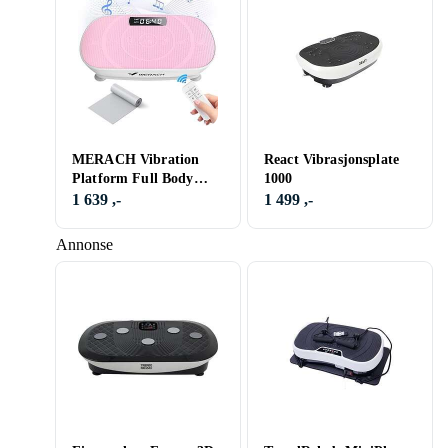
MERACH Vibration
React Vibrasjonsplate
Platform Full Body
1000
Trainer
1 639 ,-
1 499 ,-
Annonse