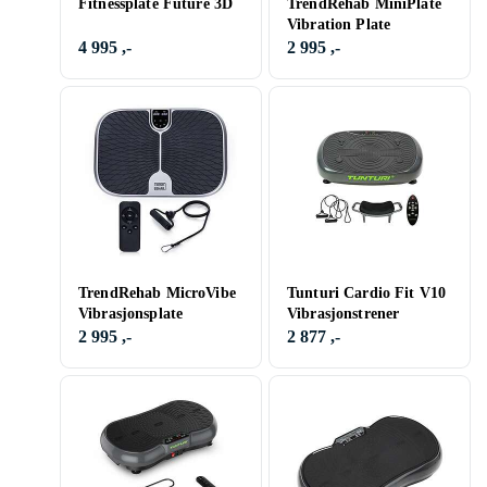
Fitnessplate Future 3D
TrendRehab MiniPlate
Vibration Plate
4 995 ,-
2 995 ,-
TrendRehab MicroVibe
Tunturi Cardio Fit V10
Vibrasjonsplate
Vibrasjonstrener
2 995 ,-
2 877 ,-