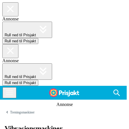
Annonse
Rull ned til Prisjakt
Rull ned til Prisjakt
Annonse
Rull ned til Prisjakt
Rull ned til Prisjakt
Annonse
Treningsmaskiner
Vibrasjonsmaskiner