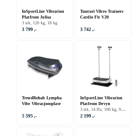
InSportLine Vibration
Tunturi Vibro Trainers
Platfrom Julisa
Cardio Fit V20
3 stk, 120 kg, 18 kg
3 799 ,-
3 742 ,-
TrendRehab Lympha
InSportLine Vibration
Vibe Vibrasjonsplate
Platfrom Devyn
3 stk, 14 Hz, 100 kg, 9.5 kg
5 595 ,-
2 199 ,-