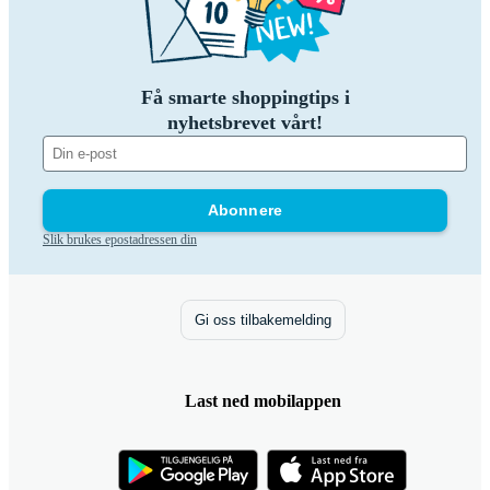
Få smarte shoppingtips i
nyhetsbrevet vårt!
Abonnere
Slik brukes epostadressen din
Gi oss tilbakemelding
Last ned mobilappen