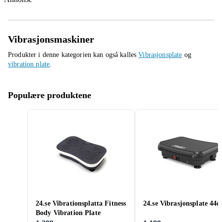
Vibrasjonsmaskiner
Produkter i denne kategorien kan også kalles
Vibrasjonsplate
og
vibration plate
.
Populære produktene
24.se Vibrationsplatta Fitness
24.se Vibrasjonsplate 44
Body Vibration Plate