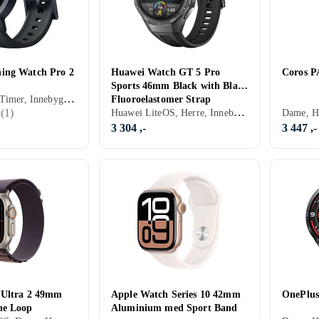
ing Watch Pro 2
Huawei Watch GT 5 Pro
Coros P
Sports 46mm Black with Black
Dame, Herre, Timer, Innebygd høyttaler, Vannavstøtende, Vibrasjonsvarsel., Innebygd mikrofon, 2024, IP68
Fluoroelastomer Strap
Huawei LiteOS, Herre, Innebygd høyttaler, Vannavstøtende, Innebygget trådløs lading, Vibrasjonsvarsel., Innebygd mikrofon, 2024, Huawei Watch GT 5 Pro, IP67
(
1
)
3 304 ,-
3 447 ,-
 Ultra 2 49mm
Apple Watch Series 10 42mm
OnePlu
ne Loop
Aluminium med Sport Band