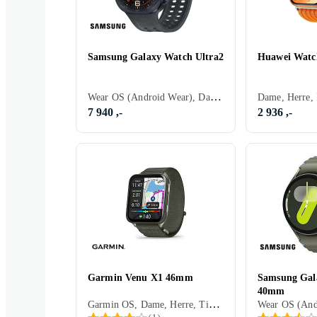
Samsung Galaxy Watch Ultra2
Huawei Watch
Wear OS (Android Wear), Dame, Herre, Timer, Innebygd høyttaler, Værrapportering, Vannavstøtende, Innebygget trådløs lading, Vibrasjonsvarsel., SOS, Innebygd mikrofon, Berøringsskjerm, Fargeskjerm, eSIM, Vanntett, Alltid på skjerm, Motstandsdyktig mot riper på skjerm, 2026, Galaxy Watch Ultra 2, IP68
7 940 ,-
2 936 ,-
Garmin Venu X1 46mm
Samsung Gal
40mm
Garmin OS, Dame, Herre, Timer, Vannavstøtende, ANT+, Vibrasjonsvarsel., Innebygd mikrofon, Berøringsskjerm, Fargeskjerm, Alltid på skjerm, 2025, Garmin Venu, IPX8