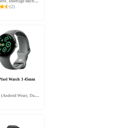
Dame, Herre, Innebygd høyttaler, Vannavstøtende, Vibrasjonsvarsel., Innebygd mikrofon, Berøringsskjerm, Innebygd urverk (hybrid), 2025, IP68
(
2
)
Pixel Watch 3 45mm
Wear OS (Android Wear), Dame, Herre, Timer, Innebygd høyttaler, Vannavstøtende, Vibrasjonsvarsel., Innebygd mikrofon, Berøringsskjerm, Fargeskjerm, Alltid på skjerm, 2024, Google Pixel Watch 3, IP68