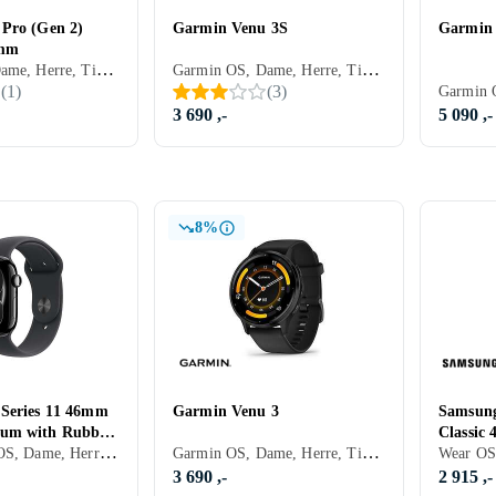
Pro (Gen 2)
Garmin Venu 3S
Garmin
1mm
Garmin OS, Dame, Herre, Timer, Vannavstøtende, Vibrasjonsvarsel., Berøringsskjerm, Fargeskjerm, Alltid på skjerm, 2023, IPX8
Garmin OS, Dame, Herre, Timer, USB-kontakt, Innebygd høyttaler, Vannavstøtende, ANT+, Vibrasjonsvarsel., Innebygd mikrofon, Berøringsskjerm, Fargeskjerm, 2023, IPX8
(
1
)
(
3
)
3 690 ,-
5 090 ,-
8%
Series 11 46mm
Garmin Venu 3
Samsung
um with Rubber
Classic
Apple Watch OS, Dame, Herre, Timer, Innebygd høyttaler, Vannavstøtende, Innebygget trådløs lading, Vibrasjonsvarsel., SOS, Innebygd mikrofon, Berøringsskjerm, Fargeskjerm, Vanntett, Alltid på skjerm, 2025, Apple Watch Series 11, IPX6
Garmin OS, Dame, Herre, Timer, Innebygd høyttaler, Vannavstøtende, ANT+, Innebygget trådløs lading, Vibrasjonsvarsel., Innebygd mikrofon, Berøringsskjerm, Fargeskjerm, 2023, Garmin Venu
3 690 ,-
2 915 ,-