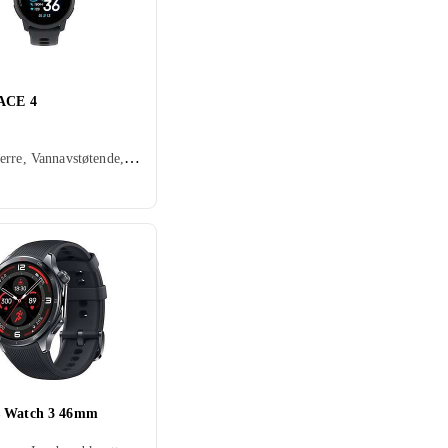
ACE 4
Dame, Herre, Vannavstøtende, Innebygd mikrofon, Berøringsskjerm, Fargeskjerm, Alltid på skjerm, 2025
s Watch 3 46mm