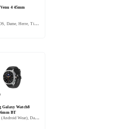
 Venu 4 45mm
Garmin OS, Dame, Herre, Timer, Innebygd høyttaler, Vannavstøtende, ANT+, Vibrasjonsvarsel., Innebygd mikrofon, Berøringsskjerm, Fargeskjerm, Alltid på skjerm, 2025, Garmin Venu
 Galaxy Watch8
 46mm BT
Wear OS (Android Wear), Dame, Herre, Innebygd høyttaler, Vannavstøtende, Innebygget trådløs lading, Vibrasjonsvarsel., SOS, Innebygd mikrofon, Berøringsskjerm, Fargeskjerm, Innebygd urverk (hybrid), Alltid på skjerm, 2025, Galaxy Watch 8, IP68