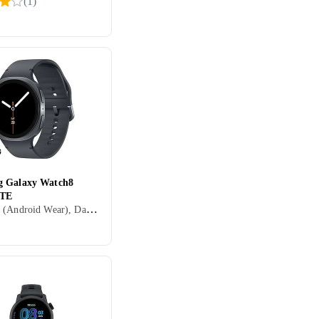
(
1
)
 Galaxy Watch8
TE
Wear OS (Android Wear), Dame, Herre, Innebygd høyttaler, Vannavstøtende, Innebygget trådløs lading, Vibrasjonsvarsel., SOS, Innebygd mikrofon, Berøringsskjerm, Fargeskjerm, eSIM, Alltid på skjerm, 2025, Galaxy Watch 8, IP68