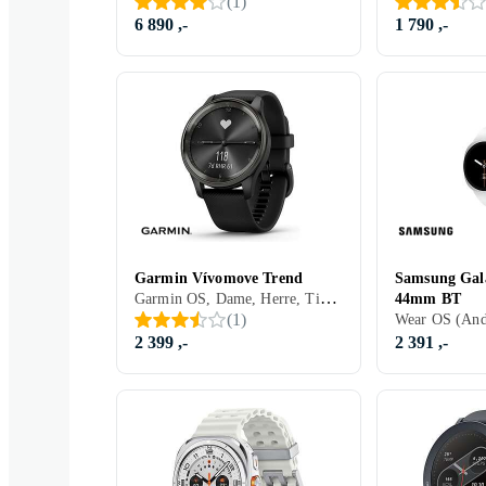
(
1
)
6 890 ,-
1 790 ,-
Garmin Vívomove Trend
Samsung Gal
Garmin OS, Dame, Herre, Timer, Vannavstøtende, Innebygget trådløs lading, Vibrasjonsvarsel., Berøringsskjerm, Innebygd urverk (hybrid), Vanntett, 2023, Garmin Vivomove, IPX7
44mm BT
(
1
)
2 399 ,-
2 391 ,-