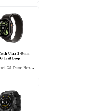
atch Ultra 3 49mm
G Trail Loop
Apple Watch OS, Dame, Herre, Timer, Innebygd høyttaler, Vannavstøtende, Innebygget trådløs lading, Vibrasjonsvarsel., SOS, Innebygd mikrofon, Berøringsskjerm, Fargeskjerm, eSIM, Vanntett, Alltid på skjerm, 2025, Apple Watch Ultra 3, IPX6