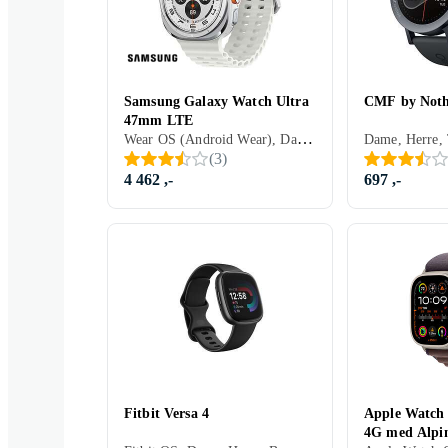
Samsung Galaxy Watch Ultra
CMF by Noth
47mm LTE
Wear OS (Android Wear), Dame, Herre, Innebygd høyttaler, Vannavstøtende, Innebygget trådløs lading, Innebygd mikrofon, Berøringsskjerm, Fargeskjerm, Alltid på skjerm, 2024, Galaxy Watch Ultra, IP68
(
3
)
4 462 ,-
697 ,-
Fitbit Versa 4
Apple Watch
4G med Alpi