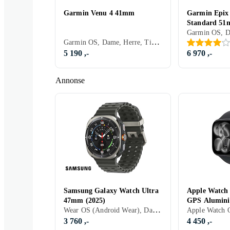
Garmin Venu 4 41mm
Garmin Epix 
Standard 5
Garmin OS, Dame, Herre, Timer, Innebygd høyttaler, Vannavstøtende, ANT+, Vibrasjonsvarsel., Innebygd mikrofon, Berøringsskjerm, Fargeskjerm, Alltid på skjerm, 2025, Garmin Venu
5 190 ,-
6 970 ,-
Annonse
Samsung Galaxy Watch Ultra
Apple Watch 
47mm (2025)
GPS Alumini
Wear OS (Android Wear), Dame, Herre, Innebygd høyttaler, Vannavstøtende, Innebygget trådløs lading, Vibrasjonsvarsel., SOS, Innebygd mikrofon, Berøringsskjerm, Fargeskjerm, eSIM, Alltid på skjerm, 2025, Galaxy Watch Ultra, IP68
Sport Band
3 760 ,-
4 450 ,-