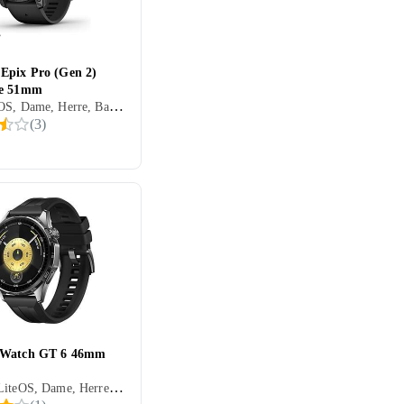
Epix Pro (Gen 2)
re 51mm
Garmin OS, Dame, Herre, Barn, Timer, Vannavstøtende, Vibrasjonsvarsel., Berøringsskjerm, Fargeskjerm, Alltid på skjerm, 2023
(
3
)
 Watch GT 6 46mm
Huawei LiteOS, Dame, Herre, Innebygd høyttaler, Vannavstøtende, Innebygget trådløs lading, Vibrasjonsvarsel., Innebygd mikrofon, Berøringsskjerm, 2025, IP69