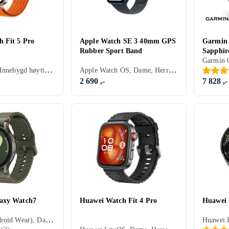
 Fit 5 Pro
Apple Watch SE 3 40mm GPS
Garmin 
Rubber Sport Band
Sapphi
Dame, Herre, Innebygd høyttaler, Vannavstøtende, Innebygget trådløs lading, Innebygd mikrofon, Berøringsskjerm, Fargeskjerm, Alltid på skjerm, Motstandsdyktig mot riper på skjerm, 2026, Huawei Watch Fit, IPX6
Apple Watch OS, Dame, Herre, Timer, Innebygd høyttaler, Vannavstøtende, Innebygget trådløs lading, Vibrasjonsvarsel., SOS, Innebygd mikrofon, Berøringsskjerm, Fargeskjerm, Vanntett, Alltid på skjerm, 2025, Apple Watch SE 3
2 690 ,-
7 828 ,-
axy Watch7
Huawei Watch Fit 4 Pro
Huawei
Wear OS (Android Wear), Dame, Herre, Innebygd høyttaler, Vannavstøtende, Innebygget trådløs lading, Vibrasjonsvarsel., Innebygd mikrofon, Berøringsskjerm, Fargeskjerm, Vanntett, Alltid på skjerm, 2024, Galaxy Watch 7, IP68