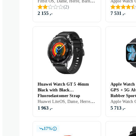
Fitbit OS, Dame, Herre, Barn, Innebygd høyttaler, Vannavstøtende, Vibrasjonsvarsel., Innebygd mikrofon, Berøringsskjerm, Fargeskjerm, Vanntett, Alltid på skjerm, 2022
(
2
)
2 155 ,-
7 531 ,-
Huawei Watch GT 5 46mm
Apple Watch 
Black with Black
GPS + 5G Al
Fluoroelastomer Strap
Rubber Spor
Huawei LiteOS, Dame, Herre, Innebygd høyttaler, Vannavstøtende, Innebygget trådløs lading, Vibrasjonsvarsel., Innebygd mikrofon, 2024, Huawei Watch GT 5
1 963 ,-
5 713 ,-
17%