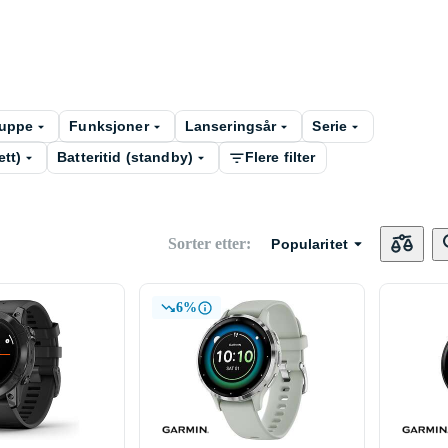
ruppe
Funksjoner
Lanseringsår
Serie
ett)
Batteritid (standby)
Flere filter
Sorter etter
:
Popularitet
6%