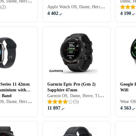
Apple Watch OS, Dame, Herre, Innebygd høyttaler, Vannavstøtende, Innebygget trådløs lading, SOS, Innebygd mikrofon, Berøringsskjerm, Fargeskjerm, eSIM, Vanntett, Alltid på skjerm, 2023, Apple Watch Ultra 2, IPX6
Apple Watch OS, Dame, Herre, Innebygd høyttaler, Vannavstøtende, Innebygget trådløs lading, SOS, Innebygd mikrofon, Berøringsskjerm, Vanntett, Alltid på skjerm, 2024, Apple Watch Series 10, IPX6
(
2
)
4 402 ,-
4 190 ,-
Series 11 42mm
Garmin Epix Pro (Gen 2)
Google 
uminium with
Sapphire 47mm
Wifi
Garmin OS, Dame, Herre, Timer, Vannavstøtende, Vibrasjonsvarsel., Berøringsskjerm, Fargeskjerm, Alltid på skjerm, 2023
t Band
Apple Watch OS, Dame, Herre, Timer, Innebygd høyttaler, Vannavstøtende, Innebygget trådløs lading, Vibrasjonsvarsel., SOS, Innebygd mikrofon, Berøringsskjerm, Fargeskjerm, eSIM, Vanntett, Alltid på skjerm, 2025, Apple Watch Series 11, IPX6
(
5
)
11 897 ,-
4 563 ,-