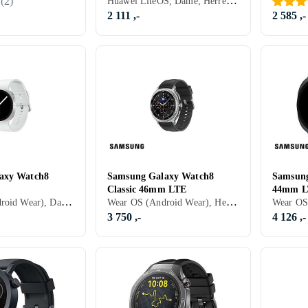
Huawei LiteOS, Dame, Herre, Timer, Innebygd høyttaler, Vannavstøtende, Innebygget trådløs lading, Vibrasjonsvarsel., Innebygd mikrofon, Berøringsskjerm, Fargeskjerm, Vanntett, Alltid på skjerm, 2025, Huawei Watch Fit, IP60
(
2
)
2 111 ,-
2 585 ,-
axy Watch8
Samsung Galaxy Watch8
Samsung
Classic 46mm LTE
44mm L
Wear OS (Android Wear), Dame, Herre, Timer, Innebygd høyttaler, Vannavstøtende, Innebygget trådløs lading, Vibrasjonsvarsel., SOS, Innebygd mikrofon, Berøringsskjerm, Fargeskjerm, Alltid på skjerm, 2025, Galaxy Watch 8, IP68
Wear OS (Android Wear), Herre, Innebygd høyttaler, Vannavstøtende, Innebygget trådløs lading, Vibrasjonsvarsel., SOS, Innebygd mikrofon, Berøringsskjerm, Fargeskjerm, Innebygd urverk (hybrid), eSIM, Alltid på skjerm, 2025, Galaxy Watch 8, IP68
3 750 ,-
4 126 ,-