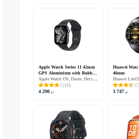
Apple Watch Series 11 42mm
Huawei Watc
GPS Aluminium with Rubber
46mm
Apple Watch OS, Dame, Herre, Timer, Innebygd høyttaler, Vannavstøtende, Innebygget trådløs lading, Vibrasjonsvarsel., SOS, Innebygd mikrofon, Berøringsskjerm, Fargeskjerm, Vanntett, Alltid på skjerm, 2025, Apple Watch Series 11, IPX6
Sport Band
(
1
)
4 290 ,-
3 747 ,-