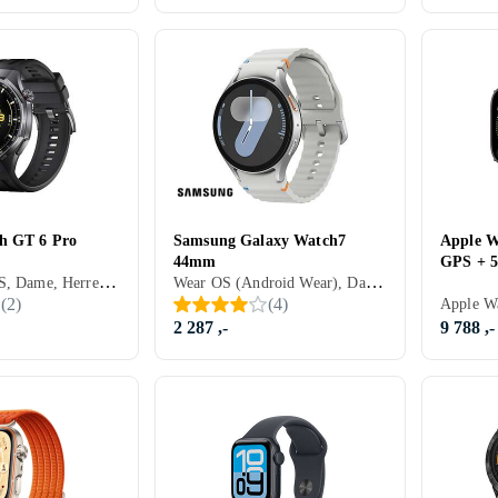
h GT 6 Pro
Samsung Galaxy Watch7
Apple W
44mm
GPS + 5
Huawei LiteOS, Dame, Herre, Timer, Innebygd høyttaler, Vannavstøtende, Innebygget trådløs lading, Vibrasjonsvarsel., Innebygd mikrofon, Berøringsskjerm, Fargeskjerm, Alltid på skjerm, 2025, Huawei Watch GT 5 Pro, IP68
Wear OS (Android Wear), Dame, Herre, Innebygd høyttaler, Vannavstøtende, Innebygget trådløs lading, Vibrasjonsvarsel., Innebygd mikrofon, Berøringsskjerm, Alltid på skjerm, 2024, Galaxy Watch 7, IP68
(
2
)
(
4
)
2 287 ,-
9 788 ,-