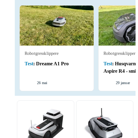
Robotgressklippere
Robotgressklippere
Test
:
Dreame A1 Pro
Test
:
Husqvarn
Aspire R4 - smid
26 mai
29 januar