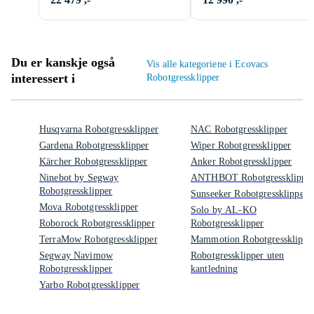
Du er kanskje også
Vis alle kategoriene i Ecovacs
interessert i
Robotgressklipper
Husqvarna Robotgressklipper
NAC Robotgressklipper
Gardena Robotgressklipper
Wiper Robotgressklipper
Kärcher Robotgressklipper
Anker Robotgressklipper
Ninebot by Segway
ANTHBOT Robotgressklippe
Robotgressklipper
Sunseeker Robotgressklipper
Mova Robotgressklipper
Solo by AL-KO
Roborock Robotgressklipper
Robotgressklipper
TerraMow Robotgressklipper
Mammotion Robotgressklippe
Segway Navimow
Robotgressklipper uten
Robotgressklipper
kantledning
Yarbo Robotgressklipper