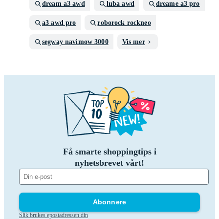
dream a3 awd
luba awd
dreame a3 pro
a3 awd pro
roborock rockneo
segway navimow 3000
Vis mer
Få smarte shoppingtips i
nyhetsbrevet vårt!
Abonnere
Slik brukes epostadressen din