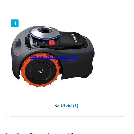
4
Segway Navimow i108E
Utvid (1)