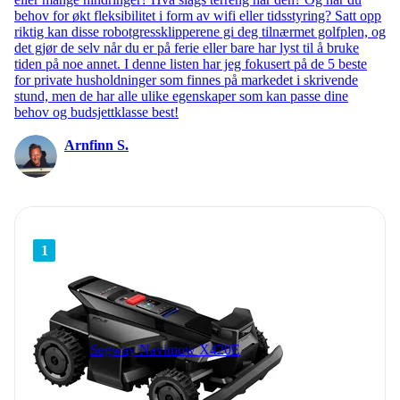
behov for økt fleksibilitet i form av wifi eller tidsstyring? Satt opp
riktig kan disse robotgressklipperene gi deg tilnærmet golfplen, og
det gjør de selv når du er på ferie eller bare har lyst til å bruke
tiden på noe annet. I denne listen har jeg fokusert på de 5 beste
for private husholdninger som finnes på markedet i skrivende
stund, men de har alle ulike egenskaper som kan passe dine
behov og budsjettklasse best!
Arnfinn S.
1
Segway Navimow X420E