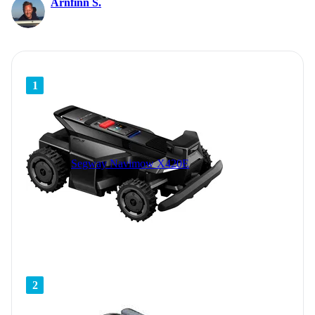
Arnfinn S.
1
Segway Navimow X420E
2