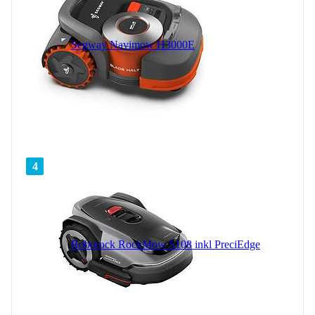
Segway Navimow H3000E
4
Roborock RockMow S108 inkl PreciEdge