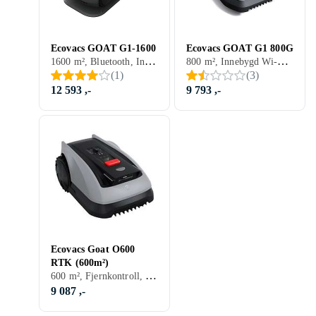
Ecovacs GOAT G1-1600
Ecovacs GOAT G1 800G
1600 m², Bluetooth, Innebygd Wi-Fi, Appkontroll, GPS-assistert navigasjon, Uten begrensningskabel
800 m², Innebygd Wi-Fi, Appkontroll
(
1
)
(
3
)
12 593 ,-
9 793 ,-
Ecovacs Goat O600
RTK (600m²)
600 m², Fjernkontroll, GPS-assistert navigasjon
9 087 ,-