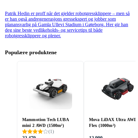
Patrik Hedin er proff når det gjelder robotgressklippere – men så
er han også andregenerasjons gressekspert og jobber som
planansvarlig på Gamla Ullevi Stadium i Gøteborg. Her gir han
deg sine beste vedlikeholds- og servicetips til både
robotgressklippere og plener.
Populære produktene
Mammotion Tech LUBA
Mova LiDAX Ultra AWD
mini 2 AWD (1500m²)
Flex (1000m²)
(
1
)
22 479 ,-
12 990 ,-