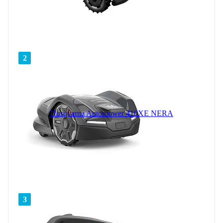
2
Husqvarna Automower 410XE NERA
3