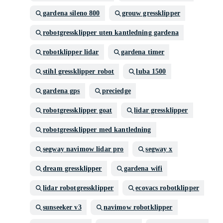
gardena sileno 800
grouw gressklipper
robotgressklipper uten kantledning gardena
robotklipper lidar
gardena timer
stihl gressklipper robot
luba 1500
gardena gps
preciedge
robotgressklipper goat
lidar gressklipper
robotgressklipper med kantledning
segway navimow lidar pro
segway x
dream gressklipper
gardena wifi
lidar robotgressklipper
ecovacs robotklipper
sunseeker v3
navimow robotklipper