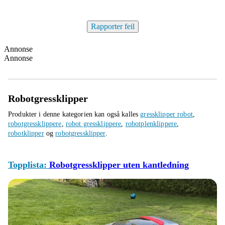
Rapporter feil
Annonse
Annonse
Robotgressklipper
Produkter i denne kategorien kan også kalles
gressklipper robot
,
robotgressklippere
,
robot gressklippere
,
robotplenklippere
,
robotklipper
og
robotgressklipper
.
Topplista:
Robotgressklipper uten kantledning