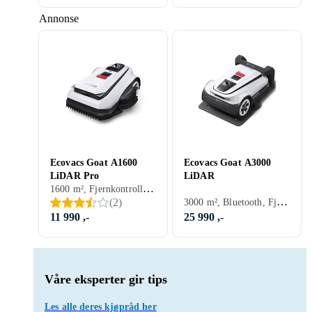
Annonse
Ecovacs Goat A1600
Ecovacs Goat A3000
LiDAR Pro
LiDAR
1600 m², Fjernkontroll, GPS-assistert navigasjon
3000 m², Bluetooth, Fjernkontroll, Automatisk dokking, Pinkode, Innebygd Wi-Fi, Appkontroll, Guidekabel, GPS-assistert navigasjon
(
2
)
11 990 ,-
25 990 ,-
Våre eksperter gir tips
Les alle deres kjøpråd her