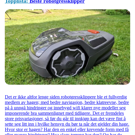
Topplista:
Beste robotgressklipper
Det er ikke altfor lenge siden robotgressklippere ble et fullverdig
medlem av hagen; med bedre navigasjon, bedre klatreevne, bedre
på å unngå hindringer og innebygd wifi klarer nye modeller seg
imponerende bra sammenlignet med tidligere. Det er fremdeles
store prisvariasjoner, så før du går til innkjøp kan det være fint å
sette seg litt inn i hvilke hensyn du bør ta når det gjelder din hage.
Hvor stor er hagen? Har den en enkel eller krevende form med få
eller mange hindringer? Hva slags terreng har den? Og har du