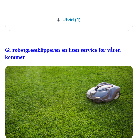
Utvid (1)
Gi robotgressklipperen en liten service før våren
kommer