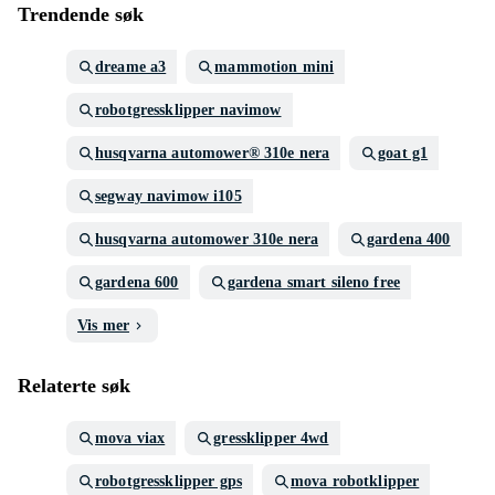
Trendende søk
dreame a3
mammotion mini
robotgressklipper navimow
husqvarna automower® 310e nera
goat g1
segway navimow i105
husqvarna automower 310e nera
gardena 400
gardena 600
gardena smart sileno free
Vis mer
Relaterte søk
mova viax
gressklipper 4wd
robotgressklipper gps
mova robotklipper