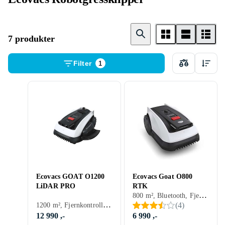
7 produkter
Filter
1
Ecovacs GOAT O1200
Ecovacs Goat O800
LiDAR PRO
RTK
800 m², Bluetooth, Fjernkontroll, Automatisk dokking, Innebygd Wi-Fi, Appkontroll, Tyverialarm, GPS-assistert navigasjon, Uten begrensningskabel
1200 m², Fjernkontroll, GPS-assistert navigasjon
(
4
)
12 990 ,-
6 990 ,-