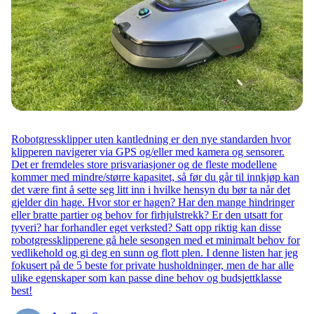
Robotgressklipper uten kantledning er den nye standarden hvor
klipperen navigerer via GPS og/eller med kamera og sensorer.
Det er fremdeles store prisvariasjoner og de fleste modellene
kommer med mindre/større kapasitet, så før du går til innkjøp kan
det være fint å sette seg litt inn i hvilke hensyn du bør ta når det
gjelder din hage. Hvor stor er hagen? Har den mange hindringer
eller bratte partier og behov for firhjulstrekk? Er den utsatt for
tyveri? har forhandler eget verksted? Satt opp riktig kan disse
robotgressklipperene gå hele sesongen med et minimalt behov for
vedlikehold og gi deg en sunn og flott plen. I denne listen har jeg
fokusert på de 5 beste for private husholdninger, men de har alle
ulike egenskaper som kan passe dine behov og budsjettklasse
best!