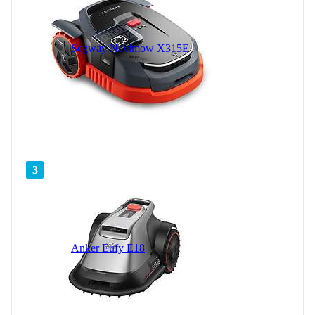
Segway Navimow X315E
3
Anker Eufy E18