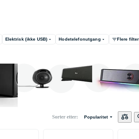
Elektrisk (ikke USB)
Hodetelefonutgang
Flere filter
Audioengine
Trust
Redra
SteelSeries
Sorter etter
:
Popularitet