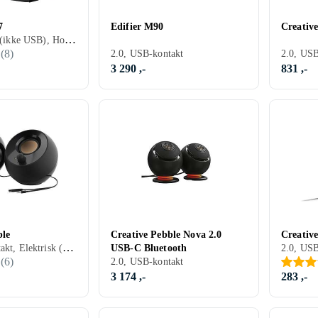
7
Edifier M90
Creativ
2.0, Elektrisk (ikke USB), Hodetelefonutgang
(
8
)
2.0, USB-kontakt
2.0, USB
3 290 ,-
831 ,-
ble
Creative Pebble Nova 2.0
Creativ
2.0, USB-kontakt, Elektrisk (ikke USB)
USB-C Bluetooth
(
6
)
2.0, USB-kontakt
3 174 ,-
283 ,-