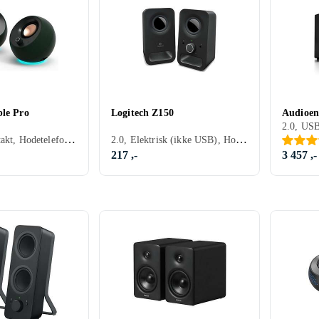
Speed - Link
Concept
Genesis
Kanto
ble Pro
Logitech Z150
Audioen
SVEN
Micro
Razer
uRage
2.0, USB-kontakt, Hodetelefonutgang
2.0, Elektrisk (ikke USB), Hodetelefonutgang
217 ,-
3 457 ,-