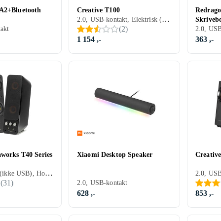
A2+Bluetooth
Creative T100
Redrag
2.0, USB-kontakt, Elektrisk (ikke USB), Hodetelefonutgang
Skriveb
(
2
)
akt
2.0, USB
1 154 ,-
363 ,-
aworks T40 Series
Xiaomi Desktop Speaker
Creativ
2.0, Elektrisk (ikke USB), Hodetelefonutgang
(
31
)
2.0, USB-kontakt
628 ,-
853 ,-