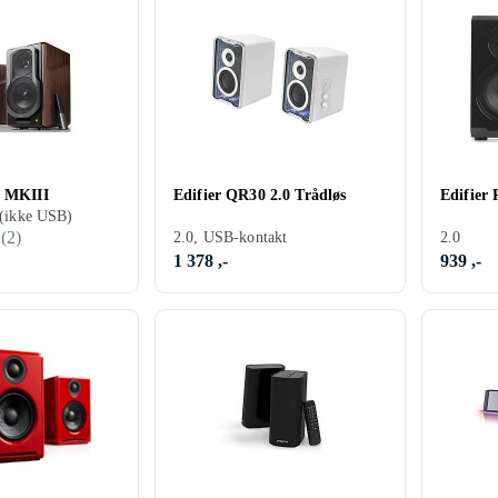
0 MKIII
Edifier QR30 2.0 Trådløs
Edifier
 (ikke USB)
(
2
)
2.0, USB-kontakt
2.0
1 378 ,-
939 ,-