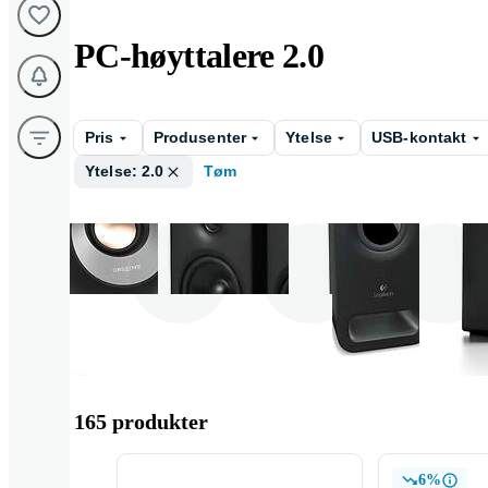
PC-høyttalere 2.0
Pris
Produsenter
Ytelse
USB-kontakt
Ytelse: 2.0
Tøm
Creative
Edifier
Logitech
165 produkter
6%