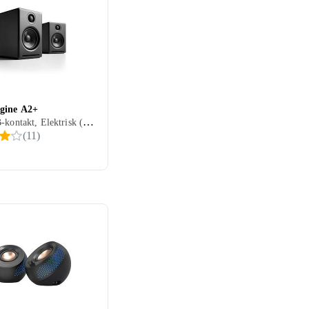
ronic
Esperanza
gine A2+
2.0, USB-kontakt, Elektrisk (ikke USB)
lab
Defender
(
11
)