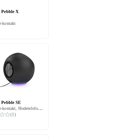
e Pebble X
-kontakt
e Pebble SE
2.0, USB-kontakt, Hodetelefonutgang
(
1
)