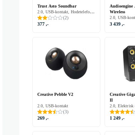
Trust Asto Soundbar
Audioengine 
2.0, USB-kontakt, Hodetelefonutgang
Wireless
(
2
)
2.0, USB-kont
377 ,-
3 439 ,-
Creative Pebble V2
Creative Gig
II
2.0, USB-kontakt
(
3
)
269 ,-
1 249 ,-