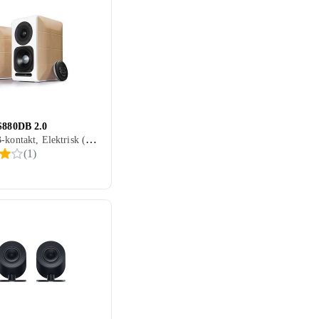
 S880DB 2.0
2.0, USB-kontakt, Elektrisk (ikke USB)
(
1
)