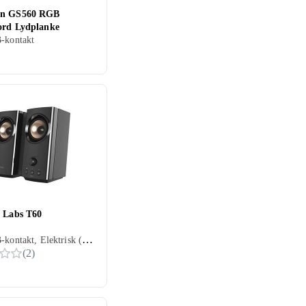
on GS560 RGB
ord Lydplanke
-kontakt
e Labs T60
2.0, USB-kontakt, Elektrisk (ikke USB), Hodetelefonutgang
(
2
)