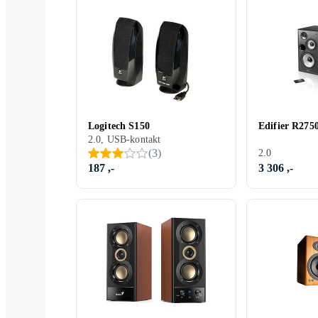
Logitech S150
Edifier R27
2.0, USB-kontakt
(
3
)
2.0
187 ,-
3 306 ,-