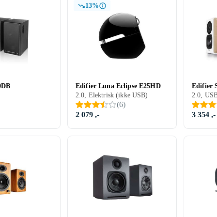
13%
50DB
Edifier Luna Eclipse E25HD
Edifier
2.0, Elektrisk (ikke USB)
(
6
)
2 079 ,-
3 354 ,-