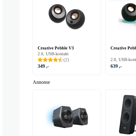
Genius
Xiaomi
Manhattan
Creative Pebble V3
Creative Peb
2.0, USB-kontakt
Tracer
Fenda
MediaRange
(
2
)
349 ,-
639 ,-
Annonse
Hama