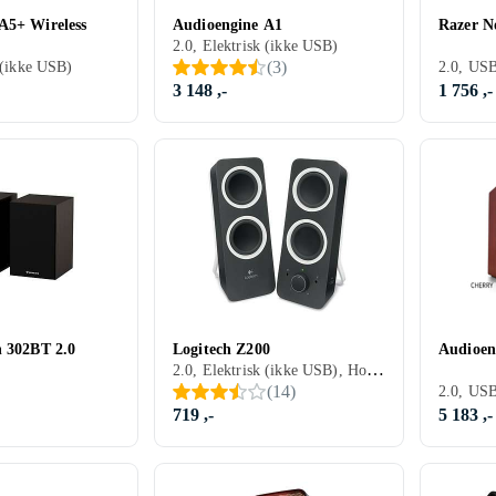
A5+ Wireless
Audioengine A1
Razer 
2.0, Elektrisk (ikke USB)
(
3
)
 (ikke USB)
2.0, USB
3 148 ,-
1 756 ,-
n 302BT 2.0
Logitech Z200
Audioen
2.0, Elektrisk (ikke USB), Hodetelefonutgang
(
14
)
719 ,-
5 183 ,-