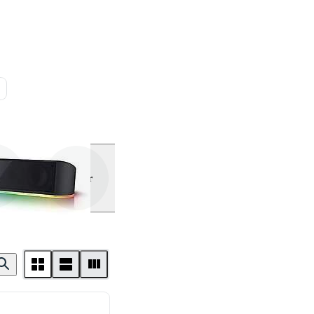
Vis mer
gon