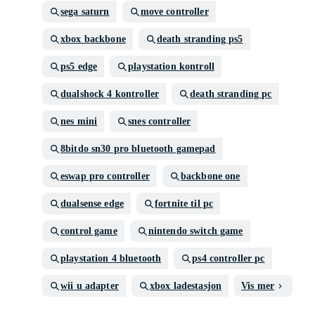
sega saturn
move controller
xbox backbone
death stranding ps5
ps5 edge
playstation kontroll
dualshock 4 kontroller
death stranding pc
nes mini
snes controller
8bitdo sn30 pro bluetooth gamepad
eswap pro controller
backbone one
dualsense edge
fortnite til pc
control game
nintendo switch game
playstation 4 bluetooth
ps4 controller pc
wii u adapter
xbox ladestasjon
Vis mer