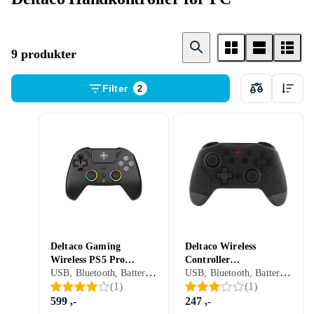
9 produkter
Filter
2
Deltaco Gaming
Deltaco Wireless
Wireless PS5 Pro
Controller
USB, Bluetooth, Batteridrevet, PC, PS5, Programmerbar, Vibrasjonsfunksjon
USB, Bluetooth, Batteridrevet, PC, Mobil, Nintendo Switch, Nintendo Switch 2, Vibrasjonsfunksjon
Controller with RGB
(Switch/PC/Android)
(
1
)
(
1
)
599 ,-
247 ,-