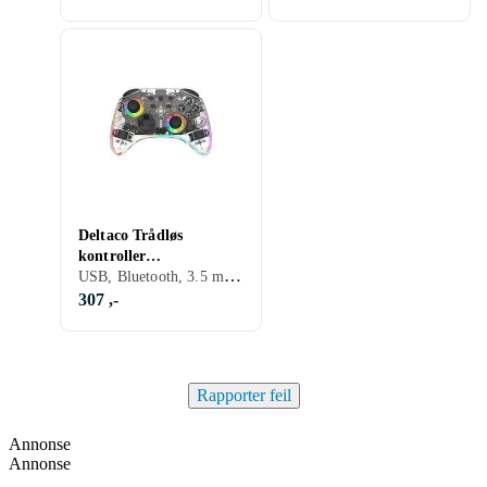
Deltaco Trådløs
kontroller
USB, Bluetooth, 3.5 mm jack (Audio), Batteridrevet, PC, Mobil, Nintendo Switch, Nintendo Switch 2, Vibrasjonsfunksjon, LED bakgrunnsbelysning, Programmerbare knapper
Gjennomsiktig
(Android/Nintendo
307 ,-
Switch/PC)
Rapporter feil
Annonse
Annonse