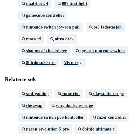
dualshock 4
007 first light
gamecube controller
nintendo switch joy-con pair
ps5 ladestasjon
moza r9
nitro deck
shadow of the erdtree
joy con nintendo switch
8bitdo sn30 pro
Vis mer
Relaterte søk
scuf gaming
rotor riot
playstation edge
the swap
sony dualsense edge
nintendo switch pro kontroller
razer controller
nacon revolution 5 pro
8bitdo ultimate c