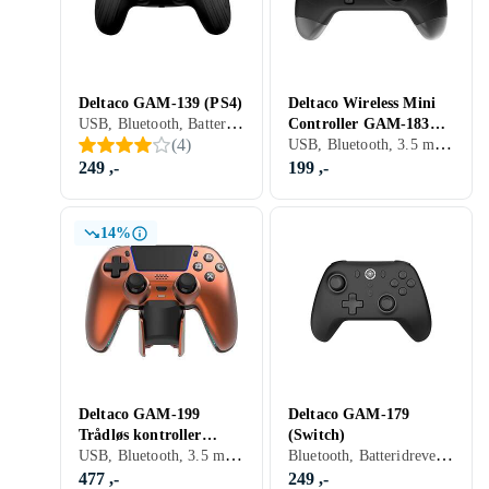
Deltaco GAM-139 (PS4)
Deltaco Wireless Mini
USB, Bluetooth, Batteridrevet, PC, PS4, Mobil, Programmerbar, Vibrasjonsfunksjon, LED bakgrunnsbelysning, Programmerbare knapper
Controller GAM-183
USB, Bluetooth, 3.5 mm jack (Audio), Batteridrevet, PC, Mobil, Nintendo Switch, Nintendo Switch 2, Vibrasjonsfunksjon
(
4
)
(Switch/PC/Android)
249 ,-
199 ,-
14%
Deltaco GAM-199
Deltaco GAM-179
Trådløs kontroller
(Switch)
USB, Bluetooth, 3.5 mm jack (Audio), Batteridrevet, PC, Mobil, PS5, Vibrasjonsfunksjon, LED bakgrunnsbelysning, Programmerbare knapper
Bluetooth, Batteridrevet, PC, Mobil, Nintendo Switch, Nintendo Switch 2
Kobberoransje (PS5)
477 ,-
249 ,-