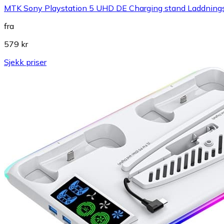
MTK Sony Playstation 5 UHD DE Charging stand Laddningsst
fra
579 kr
Sjekk priser