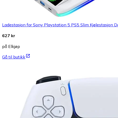
Ladestasjon for Sony Playstation 5 PS5 Slim Kjølestasjon Do
627 kr
på Elkjøp
Gå til butikk