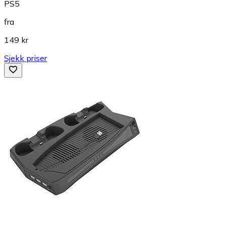
PS5
fra
149 kr
Sjekk priser