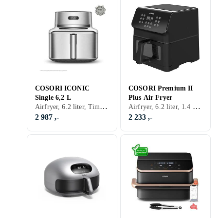
COSORI ICONIC
COSORI Premium II
Single 6,2 L
Plus Air Fryer
Airfryer, 6.2 liter, Timer, Display, Appkontroll, Non-stick, 1725 W
Airfryer, 6.2 liter, 1.4 kg, Timer, Automatisk avstengning, Tåler oppvaskmaskin, Display, Signallampe, Non-stick, 1700 W
2 987 ,-
2 233 ,-