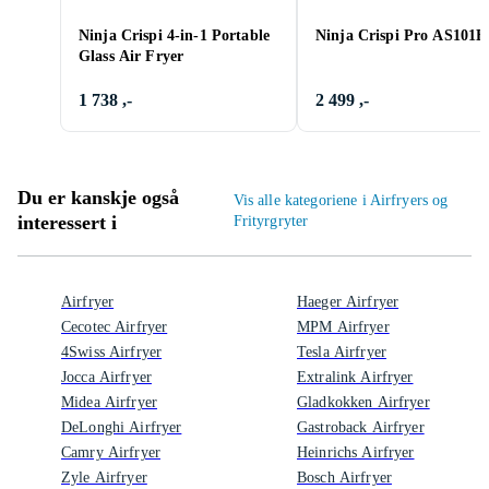
Ninja Crispi 4-in-1 Portable
Ninja Crispi Pro AS101
Glass Air Fryer
1 738 ,-
2 499 ,-
Du er kanskje også
Vis alle kategoriene i Airfryers og
interessert i
Frityrgryter
Airfryer
Haeger Airfryer
Cecotec Airfryer
MPM Airfryer
4Swiss Airfryer
Tesla Airfryer
Jocca Airfryer
Extralink Airfryer
Midea Airfryer
Gladkokken Airfryer
DeLonghi Airfryer
Gastroback Airfryer
Camry Airfryer
Heinrichs Airfryer
Zyle Airfryer
Bosch Airfryer