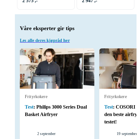
2 575 ,-
2 947 ,-
Våre eksperter gir tips
Les alle deres kjøpråd her
Frityrkokere
Frityrkokere
Test
:
Philips 3000 Series Dual
Test
:
COSORI Du
Basket Airfryer
den beste airfry
testet!
2 september
19 september