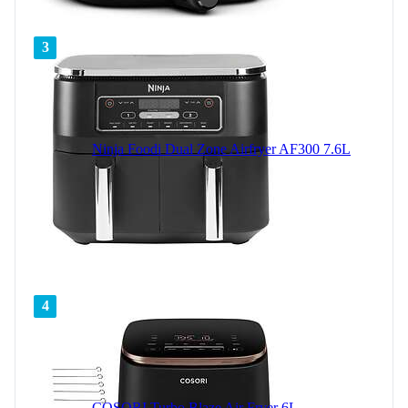
3
Ninja Foodi Dual Zone Airfryer AF300 7.6L
4
COSORI Turbo Blaze Air Fryer 6L