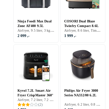
Ninja Foodi Max Dual
COSORI Dual Blaze
Zone AF400 9.5L
Twinfry Compact 8.6L
Airfryer, 9.5 liter, 3 kg, Varmeisolert utside, Timer, Automatisk avstengning, Tåler oppvaskmaskin, Display, Signallampe, Non-stick, Dobbel firtyr kurv, Lett å rengjøre, 2470 W
Airfryer, 8.6 liter, Timer, Automatisk avstengning, Tåler oppvaskmaskin, Display, Signallampe, Non-stick, Dobbel firtyr kurv, Overopphetingsbeskyttelse, Lett å rengjøre, 2700 W
2 099 ,-
1 999 ,-
Kyvol 7.2L Smart Air
Philips Air Fryer 3000
Fryer CrispMaster 360°
Series NA332/00 6.2L
Airfryer, 7.2 liter, 7.2 kg, Varmeisolert utside, Timer, Automatisk avstengning, Tåler oppvaskmaskin, Display, Signallampe, Appkontroll, Non-stick, Variabel temperatur, 1800 W
Airfryer, 6.2 liter, 0.8 kg, Varmeisolert utside, Timer, Automatisk avstengning, Tåler oppvaskmaskin, Display, Non-stick, Variabel temperatur, Inspeksjonsvindu, 1700 W
(
2
)