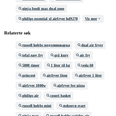
ninja foodi max dual zone
philips essential xl airfryer hd9270
Vis mer
Relaterte søk
russell hobbs медленноварка
dual air fryer
tefal easy fry
grå kurv
air fry
5000 timer
1 liter til kg
tesla 60
princesė
airfryer liten
airfryer 1 liter
airfryer 1000w
airfryer for pizza
philips air
cosori basket
russell hobbs mini
stekeovn svart
ninja max
russell hobbs satisfry air