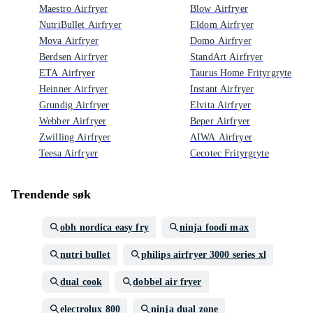
Maestro Airfryer
Blow Airfryer
NutriBullet Airfryer
Eldom Airfryer
Mova Airfryer
Domo Airfryer
Berdsen Airfryer
StandArt Airfryer
ETA Airfryer
Taurus Home Frityrgryte
Heinner Airfryer
Instant Airfryer
Grundig Airfryer
Elvita Airfryer
Webber Airfryer
Beper Airfryer
Zwilling Airfryer
AIWA Airfryer
Teesa Airfryer
Cecotec Frityrgryte
Trendende søk
obh nordica easy fry
ninja foodi max
nutri bullet
philips airfryer 3000 series xl
dual cook
dobbel air fryer
electrolux 800
ninja dual zone