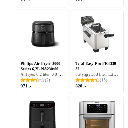
Philips Air Fryer 2000
Tefal Easy Pro FR3330
Series 6,2L NA230/00
3L
Airfryer, 6.2 liter, 0.8 kg, Varmeisolert utside, Timer, Automatisk avstengning, Tåler oppvaskmaskin, Display, Non-stick, Inspeksjonsvindu, Lett å rengjøre, 1700 W
Frityrgryte, 3 liter, 1.2 kg, Varmeisolert utside, Automatisk avstengning, Tåler oppvaskmaskin, Signallampe, Non-stick, Overopphetingsbeskyttelse, Inspeksjonsvindu, Lett å rengjøre, 2200 W
(
2
)
(
15
)
971 ,-
820 ,-