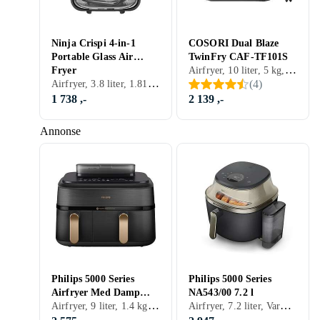
Ninja Crispi 4-in-1
COSORI Dual Blaze
Portable Glass Air
TwinFry CAF-TF101S
Airfryer, 10 liter, 5 kg, Timer, Automatisk avstengning, Tåler oppvaskmaskin, Display, Signallampe, Appkontroll, Non-stick, Dobbel firtyr kurv, 2800 W
Fryer
Airfryer, 3.8 liter, 1.81 kg, Automatisk avstengning, Tåler oppvaskmaskin, Display, Non-stick, Lett å rengjøre, 1500 W
(
4
)
1 738 ,-
2 139 ,-
Annonse
Philips 5000 Series
Philips 5000 Series
Airfryer Med Damp
NA543/00 7.2 l
Airfryer, 9 liter, 1.4 kg, Varmeisolert utside, Timer, Automatisk avstengning, Tåler oppvaskmaskin, Display, Signallampe, Appkontroll, Non-stick, Dobbel firtyr kurv, Variabel temperatur, 2750 W
Airfryer, 7.2 liter, Varmeisolert utside, Automatisk avstengning, Tåler oppvaskmaskin, 2000 W
NA552/00 Dual Basket