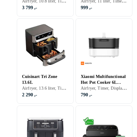
Airfryer, 10.8 liter, Timer, Tåler oppvaskmaskin, Display, Appkontroll, Non-stick, Dobbel firtyr kurv, Variabel temperatur, Lett å rengjøre, 2630 W
Airfryer, 11 liter, Timer, Display, Stekeovn, 1800 W
3 799 ,-
999 ,-
Cuisinart Tri Zone
Xiaomi Multifunctional
13.6L
Hot Pot Cooker 6L
Airfryer, 13.6 liter, Timer, Automatisk avstengning, Tåler oppvaskmaskin, Display, Signallampe, Non-stick, Dobbel firtyr kurv, Stekeovn, Variabel temperatur, 2400 W
Airfryer, Timer, Display, 2000 W
(BHR9704EU)
2 290 ,-
790 ,-