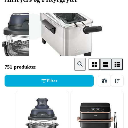
Airfryer
Frityrgryte
751 produkter
Filter