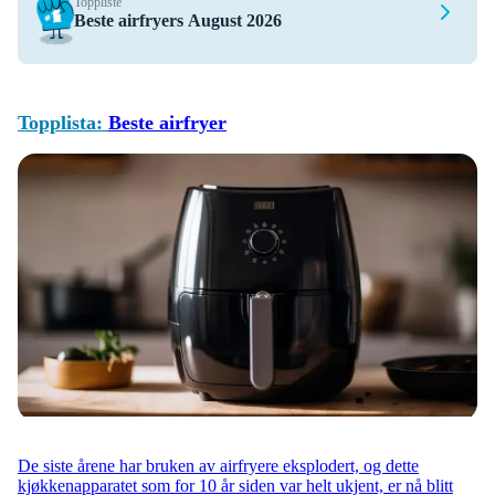
Toppliste
Beste airfryers August 2026
Topplista:
Beste airfryer
De siste årene har bruken av airfryere eksplodert, og dette
kjøkkenapparatet som for 10 år siden var helt ukjent, er nå blitt