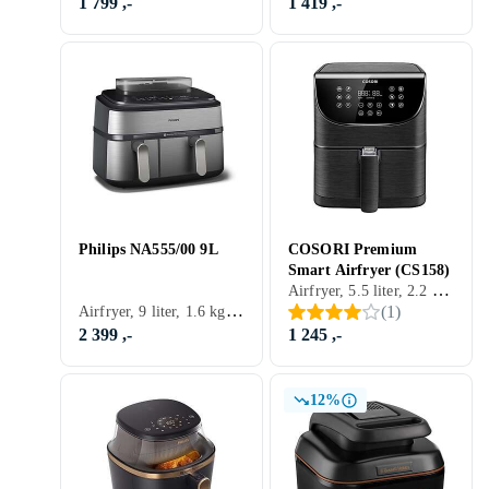
1 799 ,-
1 419 ,-
Philips NA555/00 9L
COSORI Premium
Smart Airfryer (CS158)
Airfryer, 5.5 liter, 2.2 kg, Timer, Automatisk avstengning, Tåler oppvaskmaskin, Display, Appkontroll, Lett å rengjøre, 1500 W
Airfryer, 9 liter, 1.6 kg, Varmeisolert utside, Timer, Automatisk avstengning, Tåler oppvaskmaskin, Display, Non-stick, Dobbel firtyr kurv, Variabel temperatur, Lett å rengjøre, 2750 W
(
1
)
2 399 ,-
1 245 ,-
12%