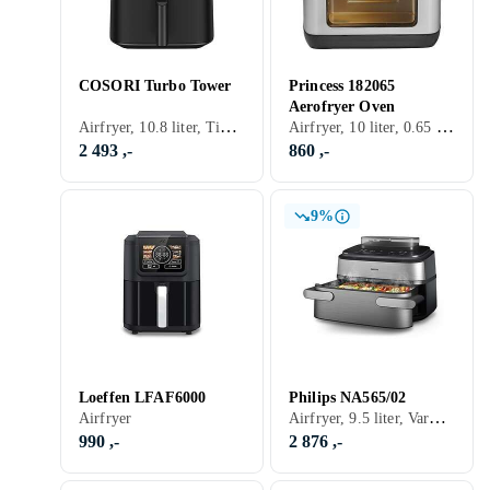
COSORI Turbo Tower
Princess 182065
Aerofryer Oven
Airfryer, 10.8 liter, Timer, Automatisk avstengning, Tåler oppvaskmaskin, Display, Signallampe, Non-stick, Dobbel firtyr kurv, Overopphetingsbeskyttelse, Lett å rengjøre, 2630 W
Airfryer, 10 liter, 0.65 kg, Timer, Automatisk avstengning, Tåler oppvaskmaskin, Display, Signallampe, Non-stick, Overopphetingsbeskyttelse, Mini, Stekeovn, Inspeksjonsvindu, Lett å rengjøre, 1500 W
2 493 ,-
860 ,-
9%
Loeffen LFAF6000
Philips NA565/02
Airfryer, 9.5 liter, Varmeisolert utside, Timer, Automatisk avstengning, Tåler oppvaskmaskin, Non-stick, Dobbel firtyr kurv, 2750 W
Airfryer
990 ,-
2 876 ,-