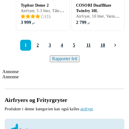
Typhur Dome 2
COSORI DualBlaze
Airfryer, 5.3 liter, Tåler oppvaskmaskin, Display, Non-stick, Lett å rengjøre, 1750 W
Twinfry 10L
Airfryer, 10 liter, Varmeisolert utside, Timer, Automatisk avstengning, Tåler oppvaskmaskin, Display, Non-stick, Dobbel firtyr kurv, Lett å rengjøre, 2800 W
(
1
)
3 999 ,-
2 799 ,-
1
2
3
4
5
11
18
Rapporter feil
Annonse
Annonse
Airfryers og Frityrgryter
Produkter i denne kategorien kan også kalles
airfryer
.