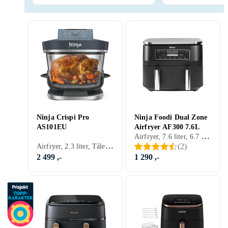
Ninja Crispi Pro
Ninja Foodi Dual Zone
AS101EU
Airfryer AF300 7.6L
Airfryer, 7.6 liter, 6.7 kg, Timer, Automatisk avstengning, Tåler oppvaskmaskin, Display, Signallampe, Dobbel firtyr kurv, Lett å rengjøre, 1690 W
Airfryer, 2.3 liter, Tåler oppvaskmaskin, Display, Inspeksjonsvindu, Lett å rengjøre, 2050 W
(
2
)
2 499 ,-
1 290 ,-