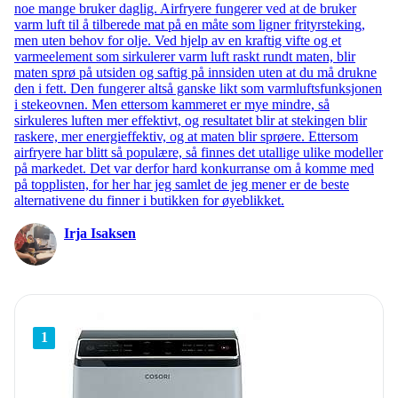
noe mange bruker daglig. Airfryere fungerer ved at de bruker
varm luft til å tilberede mat på en måte som ligner frityrsteking,
men uten behov for olje. Ved hjelp av en kraftig vifte og et
varmeelement som sirkulerer varm luft raskt rundt maten, blir
maten sprø på utsiden og saftig på innsiden uten at du må drukne
den i fett. Den fungerer altså ganske likt som varmluftsfunksjonen
i stekeovnen. Men ettersom kammeret er mye mindre, så
sirkuleres luften mer effektivt, og resultatet blir at stekingen blir
raskere, mer energieffektiv, og at maten blir sprøere. Ettersom
airfryere har blitt så populære, så finnes det utallige ulike modeller
på markedet. Det var derfor hard konkurranse om å komme med
på topplisten, for her har jeg samlet de jeg mener er de beste
alternativene du finner i butikken for øyeblikket.
Irja Isaksen
1