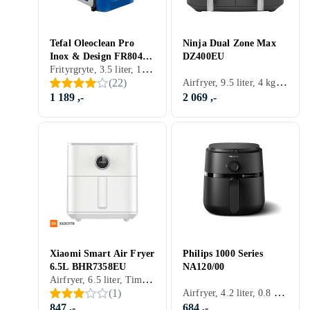
Tefal Oleoclean Pro
Ninja Dual Zone Max
Inox & Design FR8040
DZ400EU
Frityrgryte, 3.5 liter, 1.2 kg, Varmeisolert utside, Timer, Automatisk avstengning, Tåler oppvaskmaskin, Display, Signallampe, Non-stick, Overopphetingsbeskyttelse, Inspeksjonsvindu, Lett å rengjøre, 2300 W
3.5L
Airfryer, 9.5 liter, 4 kg, Display, Dobbel firtyr kurv, Lett å rengjøre, 2470 W
(
22
)
1 189 ,-
2 069 ,-
Xiaomi Smart Air Fryer
Philips 1000 Series
6.5L BHR7358EU
NA120/00
Airfryer, 6.5 liter, Timer, Tåler oppvaskmaskin, Display, Appkontroll, 1800 W
Airfryer, 4.2 liter, 0.8 kg, Varmeisolert utside, Timer, Automatisk avstengning, Tåler oppvaskmaskin, Non-stick, 1500 W
(
1
)
847 ,-
684 ,-