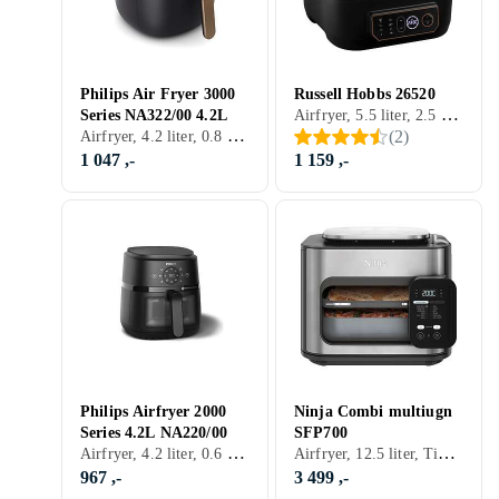
Philips Air Fryer 3000
Russell Hobbs 26520
Airfryer, 5.5 liter, 2.5 kg, Display, 1745 W
Series NA322/00 4.2L
Airfryer, 4.2 liter, 0.8 kg, Varmeisolert utside, Timer, Automatisk avstengning, Tåler oppvaskmaskin, Display, Appkontroll, Non-stick, Inspeksjonsvindu, Lett å rengjøre, 1400 W
(
2
)
1 047 ,-
1 159 ,-
Philips Airfryer 2000
Ninja Combi multiugn
Series 4.2L NA220/00
SFP700
Airfryer, 4.2 liter, 0.6 kg, Varmeisolert utside, Timer, Automatisk avstengning, Tåler oppvaskmaskin, Display, Non-stick, Inspeksjonsvindu, Lett å rengjøre, 1500 W
Airfryer, 12.5 liter, Timer, Tåler oppvaskmaskin, Display, Mini, Stekeovn, Inspeksjonsvindu, 1780 W
967 ,-
3 499 ,-