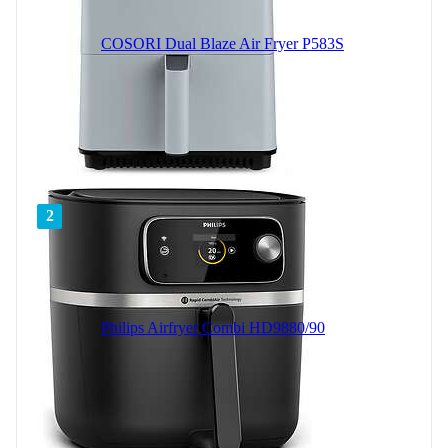
COSORI Dual Blaze Air Fryer P583S
2
Philips Airfryer Combi HD9880/90