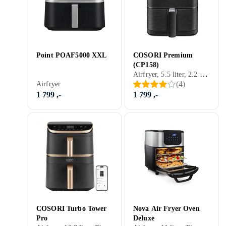
Point POAF5000 XXL
COSORI Premium
(CP158)
Airfryer, 5.5 liter, 2.2 kg, Timer, Tåler oppvaskmaskin, Display, Non-stick, Stekeovn, 1700 W
(
4
)
Airfryer
1 799 ,-
1 799 ,-
COSORI Turbo Tower
Nova Air Fryer Oven
Pro
Deluxe