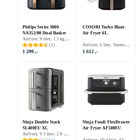
Philips Series 3000
COSORI Turbo Blaze
NA352/00 Dual Basket
Air Fryer 6L
Airfryer, 9 liter, 1.5 kg, Varmeisolert utside, Timer, Tåler oppvaskmaskin, Display, Appkontroll, Non-stick, Dobbel firtyr kurv, Lett å rengjøre, 2750 W
Airfryer, 6 liter, Varmeisolert utside, Timer, Automatisk avstengning, Tåler oppvaskmaskin, Display, Appkontroll, Non-stick, Lett å rengjøre, 1725 W
(
3
)
1 299 ,-
1 612 ,-
Ninja Double Stack
Ninja Foodi FlexDrawer
SL400EU XL
Air Fryer AF500EU
Airfryer, 9.5 liter, 2.8 kg, Timer, Automatisk avstengning, Tåler oppvaskmaskin, Display, Signallampe, Non-stick, Dobbel firtyr kurv, Lett å rengjøre, 2470 W
Airfryer, 10.4 liter, 4 kg, Timer, Automatisk avstengning, Tåler oppvaskmaskin, Display, Non-stick, Dobbel firtyr kurv, Lett å rengjøre, 2470 W
(
1
)