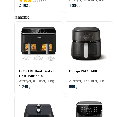
2 102 ,-
1 990 ,-
Annonse
COSORI Dual Basket
Philips NA231/00
Chef Edition 8,5L
Airfryer, 8.5 liter, 1 kg, Timer, Automatisk avstengning, Tåler oppvaskmaskin, Display, Appkontroll, Dobbel firtyr kurv, Inspeksjonsvindu, 1750 W
Airfryer, 13.6 liter, 1 kg, Varmeisolert utside, Timer, Automatisk avstengning, Tåler oppvaskmaskin, Display, Signallampe, Non-stick, Dobbel firtyr kurv, Stekeovn, Variabel temperatur, Inspeksjonsvindu, Lett å rengjøre, 2400 W
1 749 ,-
899 ,-