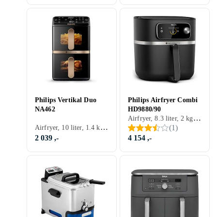
Philips Vertikal Duo
Philips Airfryer Combi
NA462
HD9880/90
Airfryer, 8.3 liter, 2 kg, Varmeisolert utside, Timer, Automatisk avstengning, Tåler oppvaskmaskin, Display, Signallampe, Appkontroll, Non-stick, Lett å rengjøre, 2200 W
Airfryer, 10 liter, 1.4 kg, Timer, Automatisk avstengning, Tåler oppvaskmaskin, Display, Dobbel firtyr kurv, Inspeksjonsvindu, Lett å rengjøre, 2750 W
(
1
)
2 039 ,-
4 154 ,-