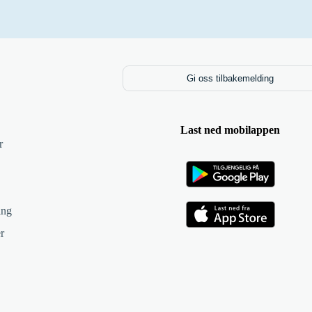
Gi oss tilbakemelding
Last ned mobilappen
r
ing
r