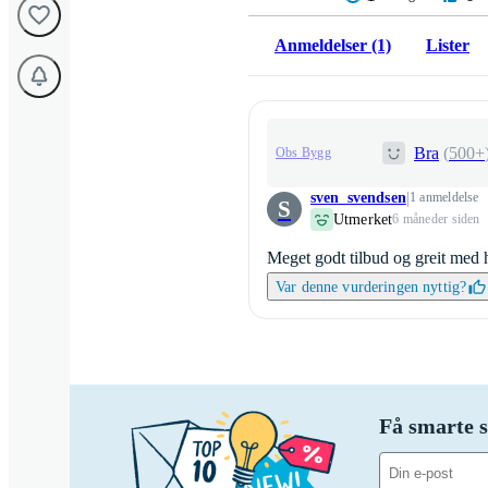
Anmeldelser (1)
Lister
Bra
(
500+
Obs Bygg
sven_svendsen
1 anmeldelse
S
Utmerket
6 måneder siden
Meget godt tilbud og greit med h
Var denne vurderingen nyttig?
Få smarte s