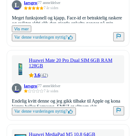
larsgro
77 anmeldelser
L
7 år siden
Meget funksjonell og kjapp, Face-id er betraktelig raskere
og svikter aldri slik den gjorde enkelte ganger på min
Huawei Mate 20 Pro.
Vis mer
Bildene blir i praksis også bedre hvis man bare knipser i
Var denne vurderingen nyttig?
vei.
Liker denne faktisk bedre enn iPhone X
Huawei Mate 20 Pro Dual SIM 6GB RAM
128GB
3.6
(
42
)
larsgro
77 anmeldelser
L
7 år siden
Endelig kvitt denne og jeg gikk tilbake til Apple og kona
kjøpte heller Samsung. EMUI er slitsom skit.
Var denne vurderingen nyttig?
Huawei MediaPad M5 10.8 64GB