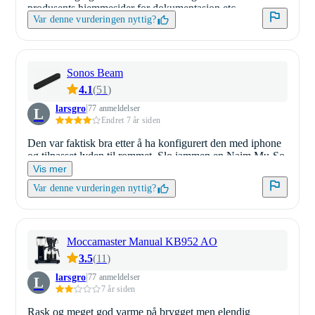
produsents hjemmesider for dokumentasjon etc.
Var denne vurderingen nyttig?
Sonos Beam
4.1
(
51
)
larsgro
77 anmeldelser
L
Endret 7 år siden
Den var faktisk bra etter å ha konfigurert den med iphone
og tilpasset lyden til rommet. Slo jammen en Naim Mu-So
til over 3 ganger prisen da de sto her samtidig og spilte
Vis mer
samme musikk.
Var denne vurderingen nyttig?
Moccamaster Manual KB952 AO
3.5
(
11
)
larsgro
77 anmeldelser
L
7 år siden
Rask og meget god varme på brygget men elendig