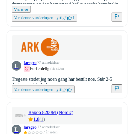
dryppestopp og den begynner å bråke ganske betraktelig
etter noen måneder og det tar lenger og lenger tid før den
Vis mer
kommer igang. Dette er den 3 som går i søppla på 6 år så
1
Var denne vurderingen nyttig?
nå er det slutt på Moccamaster for min del.
larsgro
77 anmeldelser
L
Forferdelig
7 år siden
Tregeste stedet jeg noen gang har bestilt noe. Står 2-5
dager men tok 2 uker.
Var denne vurderingen nyttig?
Rapoo 8200M (Nordic)
1.8
(
1
)
larsgro
77 anmeldelser
L
7 år siden