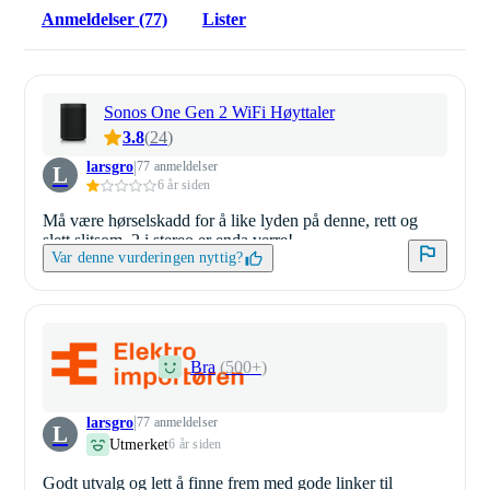
Anmeldelser (77)
Lister
Sonos One Gen 2 WiFi Høyttaler
3.8
(
24
)
larsgro
77 anmeldelser
L
6 år siden
Må være hørselskadd for å like lyden på denne, rett og
slett slitsom. 2 i stereo er enda verre!
Var denne vurderingen nyttig?
Bra
(
500+
)
larsgro
77 anmeldelser
L
Utmerket
6 år siden
Godt utvalg og lett å finne frem med gode linker til