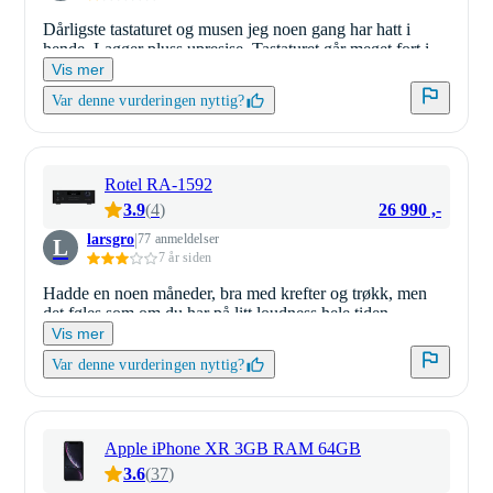
Dårligste tastaturet og musen jeg noen gang har hatt i
hende. Lagger pluss upresise. Tastaturet går meget fort i
dvale og tar lang tid å vekke opp.
Vis mer
Var denne vurderingen nyttig?
Rotel RA-1592
26 990 ,-
3.9
(
4
)
larsgro
77 anmeldelser
L
7 år siden
Hadde en noen måneder, bra med krefter og trøkk, men
det føles som om du har på litt loudness hele tiden.
Digitaldelen var ganske bra mens platespillerinngangen
Vis mer
var mest til pynt.
Var denne vurderingen nyttig?
Apple iPhone XR 3GB RAM 64GB
3.6
(
37
)