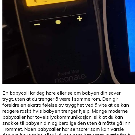
En babycall lar deg høre eller se om babyen din sover
trygt, uten at du trenger å være i samme rom. Den gir
foreldre en ekstra følelse av trygghet ved å vite at de kan
reagere raskt hvis babyen trenger hjelp. Mange moderne
babycaller har toveis lydkommunikasjon, slik at du kan
snakke til babyen din og berolige den uten å måtte gå inn
i rommet. Noen babycaller har sensorer som kan varsle
deg om bevegelse eller lyd, noe som kan være nyttig for å