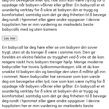
oppdage når babyen våkner eller gråter. En babycall er et
uvurderlig verktøy for å sikre at babyen din er trygg og
komfortabel, samtidig som det gir deg friheten til å bevege
deg rundt i hjemmet eller gjøre andre oppgaver. I denne
topplisten her er min vurdering av markedets beste
babycalls med og uten kamera.
Les mer
En babycall lar deg høre eller se om babyen din sover
trygt, uten at du trenger å være i samme rom. Den gir
foreldre en ekstra følelse av trygghet ved å vite at de kan
reagere raskt hvis babyen trenger hjelp. Mange moderne
babycaller har toveis lydkommunikasjon, slik at du kan
snakke til babyen din og berolige den uten å måtte gå inn
i rommet. Noen babycaller har sensorer som kan varsle
deg om bevegelse eller lyd, noe som kan være nyttig for å
oppdage når babyen våkner eller gråter. En babycall er et
uvurderlig verktøy for å sikre at babyen din er trygg og
komfortabel, samtidig som det gir deg friheten til å bevege
deg rundt i hjemmet eller gjøre andre oppgaver. I denne
topplisten her er min vurdering av markedets beste