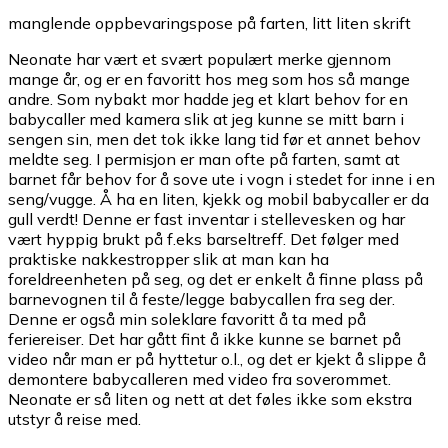
manglende oppbevaringspose på farten, litt liten skrift
Neonate har vært et svært populært merke gjennom
mange år, og er en favoritt hos meg som hos så mange
andre. Som nybakt mor hadde jeg et klart behov for en
babycaller med kamera slik at jeg kunne se mitt barn i
sengen sin, men det tok ikke lang tid før et annet behov
meldte seg. I permisjon er man ofte på farten, samt at
barnet får behov for å sove ute i vogn i stedet for inne i en
seng/vugge. Å ha en liten, kjekk og mobil babycaller er da
gull verdt! Denne er fast inventar i stellevesken og har
vært hyppig brukt på f.eks barseltreff. Det følger med
praktiske nakkestropper slik at man kan ha
foreldreenheten på seg, og det er enkelt å finne plass på
barnevognen til å feste/legge babycallen fra seg der.
Denne er også min soleklare favoritt å ta med på
feriereiser. Det har gått fint å ikke kunne se barnet på
video når man er på hyttetur o.l., og det er kjekt å slippe å
demontere babycalleren med video fra soverommet.
Neonate er så liten og nett at det føles ikke som ekstra
utstyr å reise med.