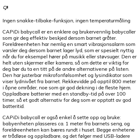
Ingen snakke-tilbake-funksjon, ingen temperaturmåling
CAPiDi babycall er en enklere og brukervennlig babycaller
som gir deg effektiv beskjed dersom barnet gråter.
Foreldreenheten har nemlig en smart vibrasjonsalarm som
varsler deg dersom barnet lager lyd, som er spesielt nyttig
når du for eksempel hører på musikk eller støvsuger. Den er
helt uten skjermer eller kamera, så om dette er viktig for
deg bør du ta en titt på de andre alternativene på listen.
Den har justerbar mikrofonfølsomhet og lysindikator som
viser lydnivået fra barnet. Rekkevidde på opptil 800 meter
i åpne områder, noe som gir god dekning i de fleste hjem.
Oppladbare batterier med en standby-tid på over 100
timer, så et godt alternativ for deg som er opptatt av god
batteritid.
CAPiDi babycall er også enkel å sette opp og bruke:
babyenheten plasseres ca. 1 meter fra barnets seng, og
foreldreenheten kan bæres rundt i huset. Begge enhetene
er trådløse og oppladbare, og det følger med USB-ladere