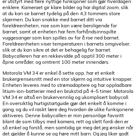
er utstyrt med flere nyttige funksjoner som gjør hverdagen
enklere. Kameraet gir klare bilder og har digital zoom, slik
at du kan se barnet tydelig på den 4,3 tommers store
skjermen. Du kan snakke med barnet ditt via
foreldreenheten, noe som kan være beroligende for
barnet, samt at enheten har fem forhåndsinnspilte
vuggesanger som kan spilles av for å roe ned barnet.
Foreldreenheten viser temperaturen i barnets omgivelser,
slik at du kan sikre at det er behagelig for barnet.
Babycalleren har en rekkevidde på opptil 300 meter i
åpne områder, og omtrent 100 meter innendørs.
Motorola VM 34 er enkel å sette opp, har et enkelt
brukergrensesnitt med en stor skjerm og intuitive knapper.
Enheten leveres med to strømadaptere og har oppladbare
litium-ion-batterier med en brukstid på 4–5 timer. Motorola
VM 34 er altså en brukervennlig og ukomplisert babycall.
En oversiktlig hurtigstartguide gjør det enkelt å komme i
gang, og du vil raskt lære deg hvordan de ulike funksjonene
aktiveres. Denne babycallen er min personlige favoritt
blant de som tilbys med kamera, rett og slett fordi den er
så enkel og forstå, men samtidig gir meg det jeg ønsker når
det gjelder å kunne se og høre mitt barn. Og jeg liker godt