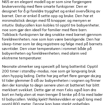
N65 er en elegant modell og er som sine forgjengere
brukervennlig med flere smarte funksjoner. Den er
designet for å gi foreldre trygghet og enkel overvåking av
barnet. Den er enkel å sette opp og bruke. Den har et
minimalistisk design med få knapper, og menyen er
intuitiv. Babycallen kan kobles til opptil tre babyenheter,
noe som gjør den ideell for familier med flere barn.
Talkback-funksjonen lar deg snakke med barnet gjennom
foreldreenheten, noe som kan være beroligende. Den har
sleep-timer som lar deg registrere og følge med på barnets
søvntider. Den viser temperaturen i rommet både på
babyenheten og foreldreenheten, med alarm ved
ekstreme temperaturer.
Neonate utmerker seg spesielt på lang batteritid. Opptil
200 timer i standby-modus, noe som gir langvarig bruk
uten hyppig lading. Dette har jeg erfart flere ganger da jeg
til tider glemmer å slå av babyenheten i vognen og finner
den der kanskje to døgn senere uten at batteriet har blitt
merkbart svekket. Dette gjør at man f.eks også kan dra
bort en helg uten at man trenger å tenke på å ta med lader
til babycallen. Veldig kjekt! Rekkevidden er også lang med
opptil 800 meter. Denne kan bare sterkt anbefales.