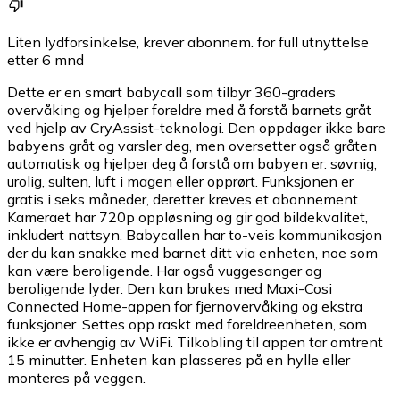
Liten lydforsinkelse, krever abonnem. for full utnyttelse
etter 6 mnd
Dette er en smart babycall som tilbyr 360-graders
overvåking og hjelper foreldre med å forstå barnets gråt
ved hjelp av CryAssist-teknologi. Den oppdager ikke bare
babyens gråt og varsler deg, men oversetter også gråten
automatisk og hjelper deg å forstå om babyen er: søvnig,
urolig, sulten, luft i magen eller opprørt. Funksjonen er
gratis i seks måneder, deretter kreves et abonnement.
Kameraet har 720p oppløsning og gir god bildekvalitet,
inkludert nattsyn. Babycallen har to-veis kommunikasjon
der du kan snakke med barnet ditt via enheten, noe som
kan være beroligende. Har også vuggesanger og
beroligende lyder. Den kan brukes med Maxi-Cosi
Connected Home-appen for fjernovervåking og ekstra
funksjoner. Settes opp raskt med foreldreenheten, som
ikke er avhengig av WiFi. Tilkobling til appen tar omtrent
15 minutter. Enheten kan plasseres på en hylle eller
monteres på veggen.