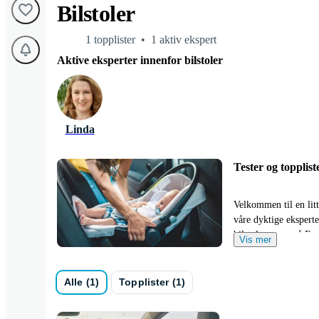
Bilstoler
1 topplister
1 aktiv ekspert
Aktive eksperter innenfor bilstoler
Linda
Tester og topplist
Velkommen til en litt
våre dyktige eksperte
bilstolgrupper på Fac
Vis mer
I sine lister velger 
erfaring innen område
Alle (1)
Topplister (1)
i-Size er ikke uvanli
og funksjoner.