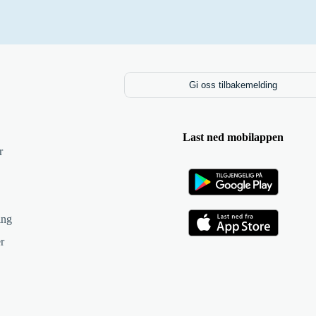
Gi oss tilbakemelding
Last ned mobilappen
r
ing
r