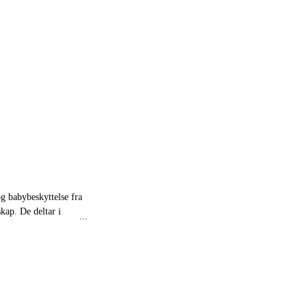
og babybeskyttelse fra
skap. De deltar i
olid kunnskap og
Begreper som Isofix og
sikkerhetsbetegnelser