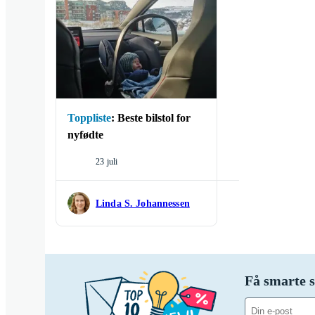
Enten du trenger en b
bakovervendte bilstol
Toppliste
:
Beste bilstol for
nyfødte
23 juli
Linda S. Johannessen
Få smarte s