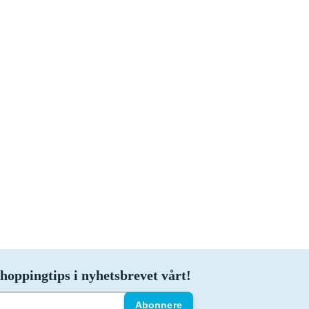
abybeskyttelse som passer til barnevognen, eller du bare vil vite hvilken som e
en, finner du her en rekke topplister som kan hjelpe deg!
hoppingtips i nyhetsbrevet vårt!
Abonnere