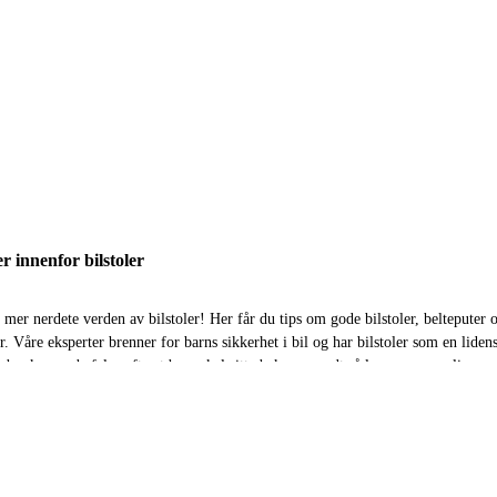
er innenfor bilstoler
 mer nerdete verden av bilstoler! Her får du tips om gode bilstoler, belteputer 
r. Våre eksperter brenner for barns sikkerhet i bil og har bilstoler som en liden
ebook og anbefaler ofte at barn skal sitte bakovervendt så lenge som mulig.
ekspertene ut produkter med sikkerhet i fokus. De baserer sine anbefalinger på s
t, og produktene de anbefaler velger de helt selv, uten påvirkning fra andre. 
ge når du skal kjøpe bilstol, og her guider ekspertene deg gjennom jungelen av 