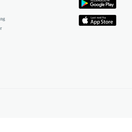
ing
r