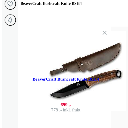
BeaverCraft Bushcraft Knife BSH4
BeaverCraft Bushcraft Knife BSH4
699 ,-
778 ,-
inkl. frakt