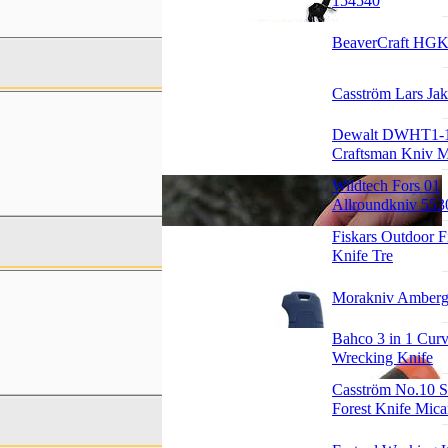
154540
BeaverCraft HG
Casström Lars Jak
Dewalt DWHT1-
Craftsman Kniv M
Wildtech Fors 01
Allroundkniv 553
Fiskars Outdoor F
Knife Tre
Morakniv Amberg 
Bahco 3 in 1 Cur
Wrecking Knife
Casström No.10 
Forest Knife Mica