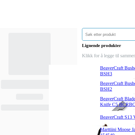
Lignende produkter
Klikk for å legge til samme
BeaverCraft Bushc
BSH3
BeaverCraft Bushc
BSH2
BeaverCraft Blad
Knife C5 BCRB
BeaverCraft S13 
Marttiini Moose J