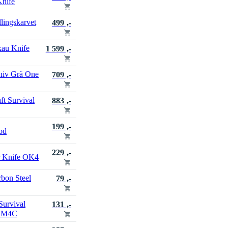
Knife
lingskarvet
499 ,-
au Knife
1 599 ,-
niv Grå One
709 ,-
t Survival
883 ,-
199 ,-
od
229 ,-
r Knife OK4
bon Steel
79 ,-
urvival
131 ,-
GRM4C