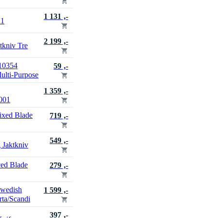
1 131 ,-
K1
2 199 ,-
tkniv Tre
10354
59 ,-
ulti-Purpose
1 359 ,-
001
ixed Blade
719 ,-
549 ,-
Jaktkniv
ved Blade
279 ,-
Swedish
1 599 ,-
rta/Scandi
397 ,-