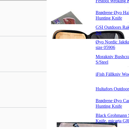
Festool Wroking 
Brødrene Øyo Hal
Hunting Knife
GSI Outdoors Rak
Set
Øyo Nordic Jaktk
size 05906
Morakniv Bushcraf
S/Steel
iFish Fällkniv Wo
Hultafors Outdoo
Brødrene Øyo Car
Hunting Knife
Black Grohmann S
Knife, micarta 