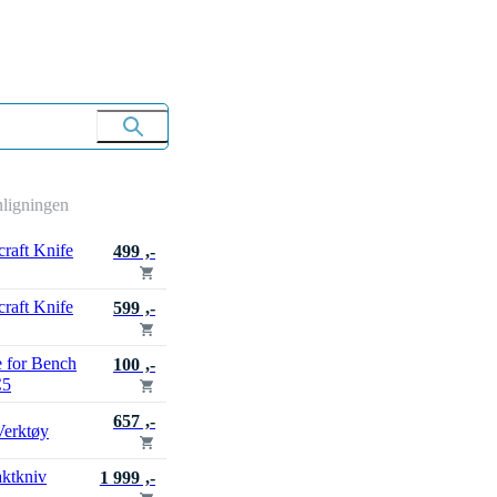
nligningen
raft Knife
499 ,-
raft Knife
599 ,-
e for Bench
100 ,-
C5
657 ,-
Verktøy
aktkniv
1 999 ,-