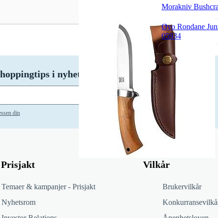
Morakniv Bushcraf
Øyo Rondane Jun
05934
hoppingtips i nyhetsbrevet vårt!
Abonnere
essen din
Prisjakt
Vilkår
Temaer & kampanjer - Prisjakt
Brukervilkår
Nyhetsrom
Konkurransevilkå
Investor Relations
Åpenhetsloven