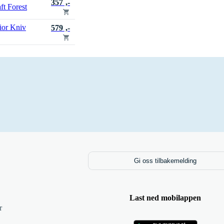
357 ,-
t Forest
ior Kniv
579 ,-
Gi oss tilbakemelding
Last ned mobilappen
r