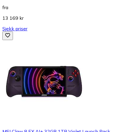
fra
13 169 kr
Sjekk priser
MSI Claw 8 EX AI+ 32GB 1TB Violet Launch Pack