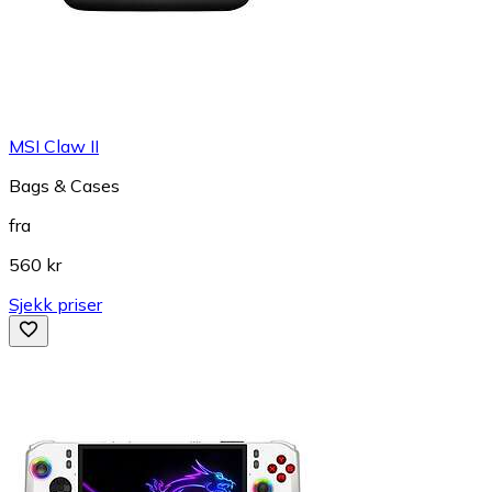
MSI Claw II
Bags & Cases
fra
560 kr
Sjekk priser