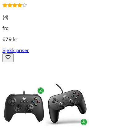
(
4
)
fra
679 kr
Sjekk priser