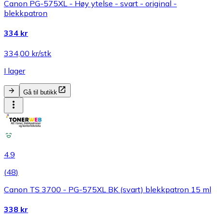
Canon PG-575XL - Høy ytelse - svart - original -
blekkpatron
334 kr
334,00 kr/stk
I lager
Gå til butikk
4.9
(
48
)
Canon TS 3700 - PG-575XL BK (svart) blekkpatron 15 ml
338 kr