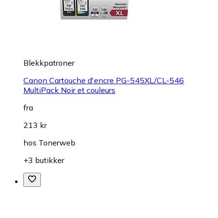
Blekkpatroner
Canon Cartouche d'encre PG-545XL/CL-546
MultiPack Noir et couleurs
fra
213 kr
hos
Tonerweb
+3 butikker