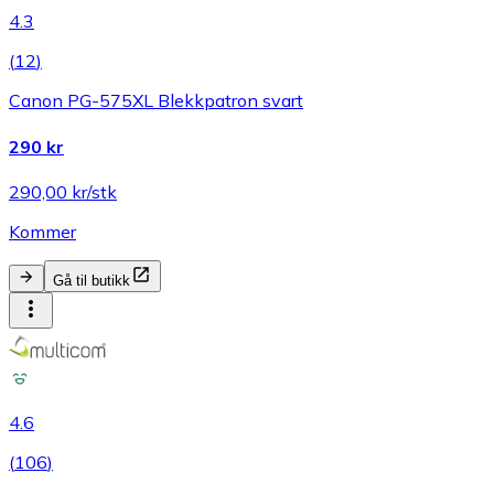
4.3
(
12
)
Canon PG-575XL Blekkpatron svart
290 kr
290,00 kr/stk
Kommer
Gå til butikk
4.6
(
106
)