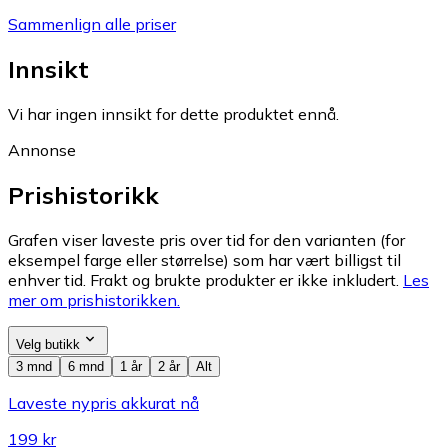
Sammenlign alle priser
Innsikt
Vi har ingen innsikt for dette produktet ennå.
Annonse
Prishistorikk
Grafen viser laveste pris over tid for den varianten (for
eksempel farge eller størrelse) som har vært billigst til
enhver tid. Frakt og brukte produkter er ikke inkludert.
Les
mer om prishistorikken.
Velg butikk
3 mnd
6 mnd
1 år
2 år
Alt
Laveste nypris akkurat nå
199 kr