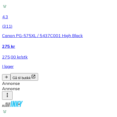
4.3
(
311
)
Canon PG-575XL / 5437C001 High Black
275 kr
275,00 kr/stk
I lager
Gå til butikk
Annonse
Annonse