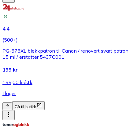
4.4
(
500+
)
PG-575XL blekkpatron til Canon / renovert svart patron
15 ml / erstatter 5437C001
199 kr
199,00 kr/stk
I lager
Gå til butikk