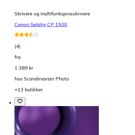
Skrivere og multifunksjonsskrivere
Canon Selphy CP 1500
(
4
)
fra
1 389 kr
hos
Scandinavian Photo
+13 butikker