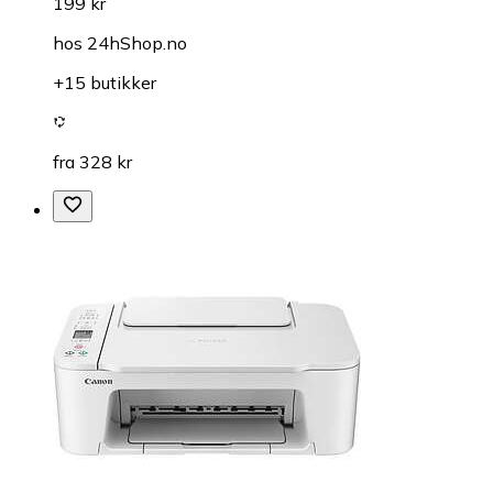
199 kr
hos
24hShop.no
+15 butikker
fra 328 kr