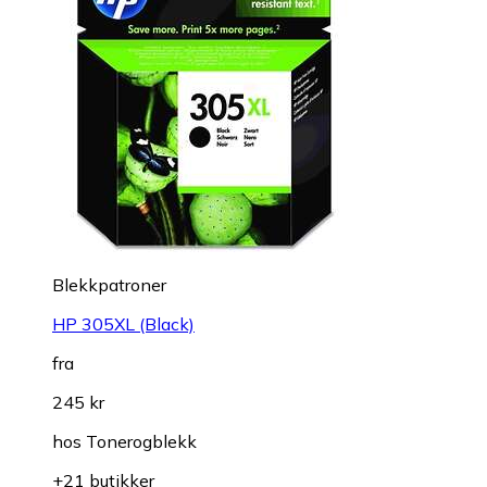
Blekkpatroner
HP 305XL (Black)
fra
245 kr
hos
Tonerogblekk
+21 butikker