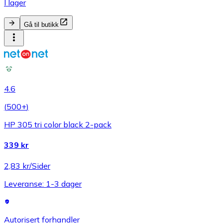
I lager
Gå til butikk
4.6
(
500+
)
HP 305 tri color black 2-pack
339 kr
2,83 kr/Sider
Leveranse: 1-3 dager
Autorisert forhandler