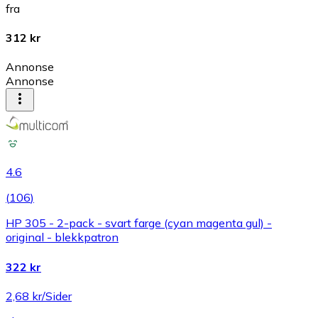
fra
312 kr
Annonse
Annonse
4.6
(
106
)
HP 305 - 2-pack - svart farge (cyan magenta gul) -
original - blekkpatron
322 kr
2,68 kr/Sider