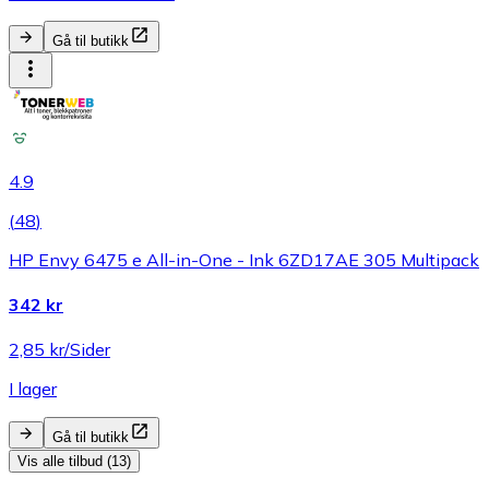
Gå til butikk
4.9
(
48
)
HP Envy 6475 e All-in-One - Ink 6ZD17AE 305 Multipack
342 kr
2,85 kr/Sider
I lager
Gå til butikk
Vis alle tilbud (13)