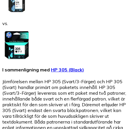
vs.
I sammenligning med
HP 305 (Black)
Jämförelsen mellan HP 305 (Svart/3-Färger) och HP 305
(Svart) handlar primärt om paketets innehåll. HP 305
(Svart/3-Färger) levereras som ett paket med två patroner,
innehållande både svart och en flerfärgad patron, vilket är
praktiskt för den som skriver ut i färg. Däremot erbjuder HP
305 (Svart) endast den svarta bläckpatronen, vilket kan
vara tillräckligt för de som huvudsakligen skriver ut
textdokument. Båda patronerna i standardutförande har
enligt informationen en uppskattad sidkapacitet på cirka