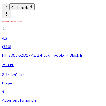
Gå til butikk
4.3
(
310
)
HP 305 / 6ZD17AE 2-Pack Tri-color + Black Ink
293 kr
2,44 kr/Sider
I lager
Autorisert forhandler