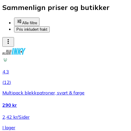
Sammenlign priser og butikker
Alle filtre
Pris inkludert frakt
4.3
(
12
)
Multipack blekkpatroner, svart & farge
290 kr
2,42 kr/Sider
I lager