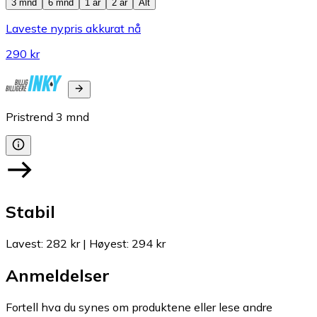
3 mnd
6 mnd
1 år
2 år
Alt
Laveste nypris akkurat nå
290 kr
Pristrend
3
mnd
Stabil
Lavest
:
282 kr
|
Høyest
:
294 kr
Anmeldelser
Fortell hva du synes om produktene eller lese andre