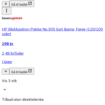
Gå til butikk
HP Blekkpatron Pakke No.305 Sort &amp; Farge (120/100
sider)
298 kr
2,48 kr/Sider
I lager
Gå til butikk
Vis 3 stk
Tilbud uten direktelenke