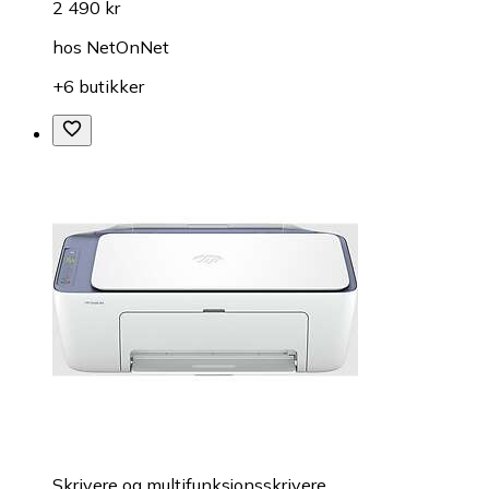
2 490 kr
hos
NetOnNet
+6 butikker
Skrivere og multifunksjonsskrivere