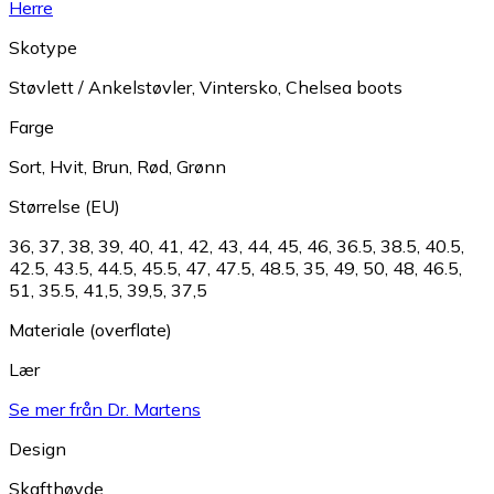
Herre
Skotype
Støvlett / Ankelstøvler
,
Vintersko
,
Chelsea boots
Farge
Sort
,
Hvit
,
Brun
,
Rød
,
Grønn
Størrelse (EU)
36
,
37
,
38
,
39
,
40
,
41
,
42
,
43
,
44
,
45
,
46
,
36.5
,
38.5
,
40.5
,
42.5
,
43.5
,
44.5
,
45.5
,
47
,
47.5
,
48.5
,
35
,
49
,
50
,
48
,
46.5
,
51
,
35.5
,
41,5
,
39,5
,
37,5
Materiale (overflate)
Lær
Se mer från Dr. Martens
Design
Skafthøyde