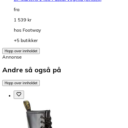
fra
1 539 kr
hos
Footway
+5 butikker
Hopp over innholdet
Annonse
Andre så også på
Hopp over innholdet