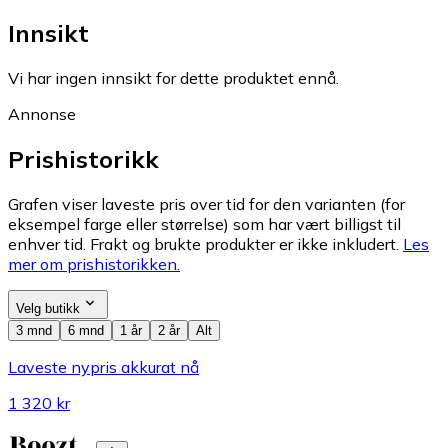
Innsikt
Vi har ingen innsikt for dette produktet ennå.
Annonse
Prishistorikk
Grafen viser laveste pris over tid for den varianten (for
eksempel farge eller størrelse) som har vært billigst til
enhver tid. Frakt og brukte produkter er ikke inkludert.
Les
mer om prishistorikken.
Velg butikk
3 mnd
6 mnd
1 år
2 år
Alt
Laveste nypris akkurat nå
1 320 kr