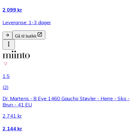
2 099 kr
Leveranse: 1-3 dager
Gå til butikk
1.5
(
2
)
Dr. Martens - 8 Eye 1460 Gaucho Støvler - Herre - Sko -
Brun - 41 EU
2 741 kr
2 144 kr