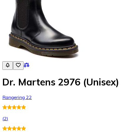
Dr. Martens 2976 (Unisex)
Rangering 22
(
2
)