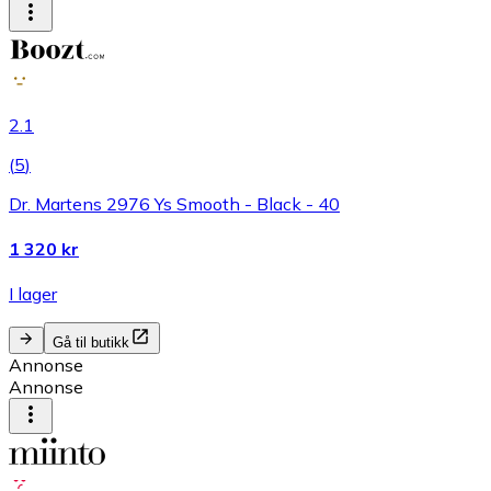
2.1
(
5
)
Dr. Martens 2976 Ys Smooth - Black - 40
1 320 kr
I lager
Gå til butikk
Annonse
Annonse