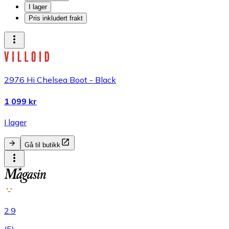
I lager
Pris inkludert frakt
2976 Hi Chelsea Boot - Black
1 099 kr
I lager
Gå til butikk
2.9
(
5
)