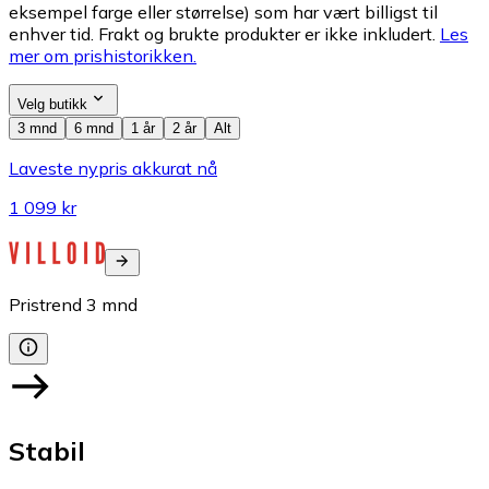
eksempel farge eller størrelse) som har vært billigst til
enhver tid. Frakt og brukte produkter er ikke inkludert.
Les
mer om prishistorikken.
Velg butikk
3 mnd
6 mnd
1 år
2 år
Alt
Laveste nypris akkurat nå
1 099 kr
Pristrend
3
mnd
Stabil