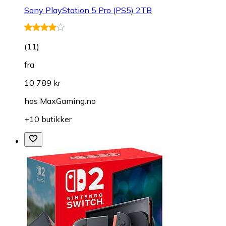
Sony PlayStation 5 Pro (PS5) 2TB
(
11
)
fra
10 789 kr
hos
MaxGaming.no
+10 butikker