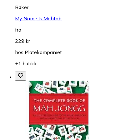
Bøker
My Name Is Mahtob
fra
229 kr
hos
Platekompaniet
+1 butikk