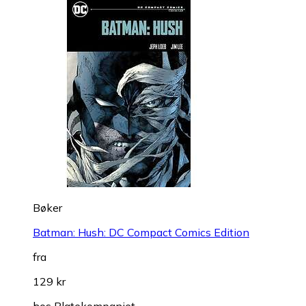
Bøker
Batman: Hush: DC Compact Comics Edition
fra
129 kr