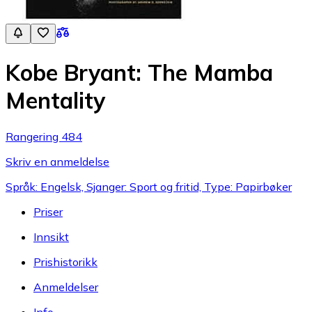
Kobe Bryant: The Mamba
Mentality
Rangering 484
Skriv en anmeldelse
Språk: Engelsk, Sjanger: Sport og fritid, Type: Papirbøker
Priser
Innsikt
Prishistorikk
Anmeldelser
Info