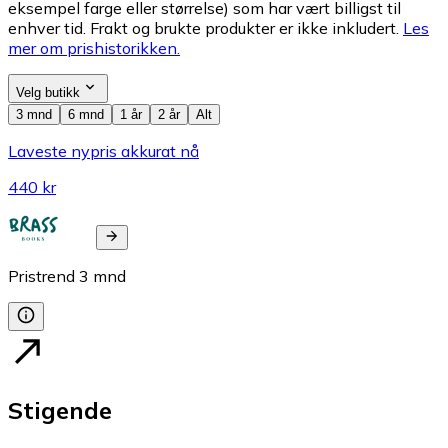
eksempel farge eller størrelse) som har vært billigst til
enhver tid. Frakt og brukte produkter er ikke inkludert.
Les
mer om prishistorikken.
Velg butikk
3 mnd
6 mnd
1 år
2 år
Alt
Laveste nypris akkurat nå
440 kr
Pristrend
3
mnd
Stigende