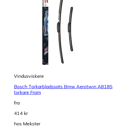
Vindusviskere
Bosch Torkarbladssats Bmw Aerotwin A818S
torkare Fram
fra
414 kr
hos
Mekster