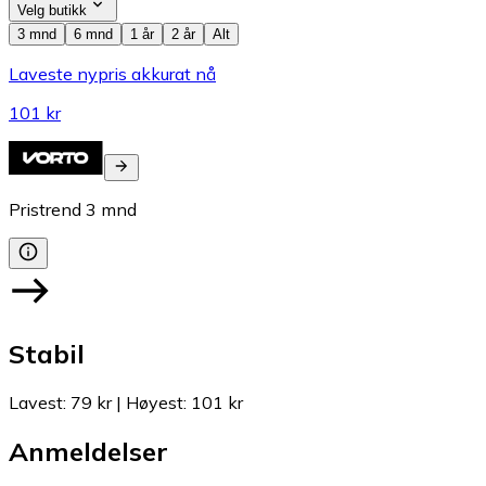
Velg butikk
3 mnd
6 mnd
1 år
2 år
Alt
Laveste nypris akkurat nå
101 kr
Pristrend
3
mnd
Stabil
Lavest
:
79 kr
|
Høyest
:
101 kr
Anmeldelser