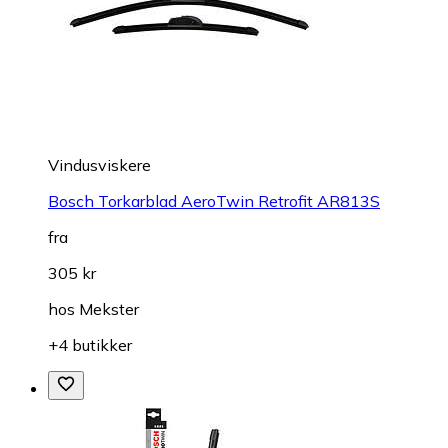
Vindusviskere
Bosch Torkarblad AeroTwin Retrofit AR813S
fra
305 kr
hos
Mekster
+4 butikker