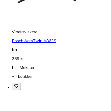
Vindusviskere
Bosch AeroTwin A863S
fra
289 kr
hos
Mekster
+4 butikker