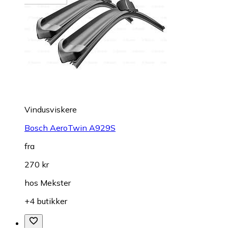
Vindusviskere
Bosch AeroTwin A929S
fra
270 kr
hos
Mekster
+4 butikker