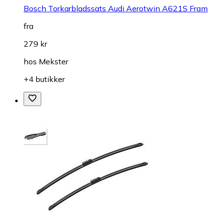
Bosch Torkarbladssats Audi Aerotwin A621S Fram
fra
279 kr
hos
Mekster
+4 butikker