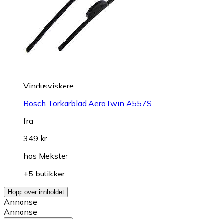
Vindusviskere
Bosch Torkarblad AeroTwin A557S
fra
349 kr
hos
Mekster
+5 butikker
Hopp over innholdet
Annonse
Annonse