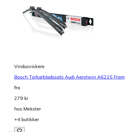
Vindusviskere
Bosch Torkarbladssats Audi Aerotwin A621S Fram
fra
279 kr
hos
Mekster
+4 butikker