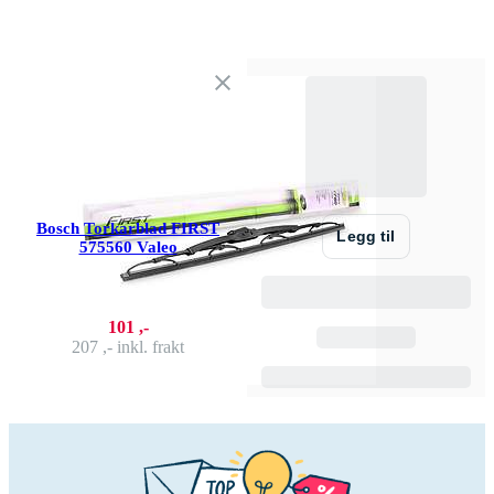
Bosch Torkarblad FIRST
Legg til
575560 Valeo
101 ,-
207 ,-
inkl. frakt