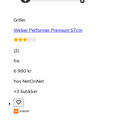
Griller
Weber Performer Premium 57cm
(
2
)
fra
6 990 kr
hos
NetOnNet
+3 butikker