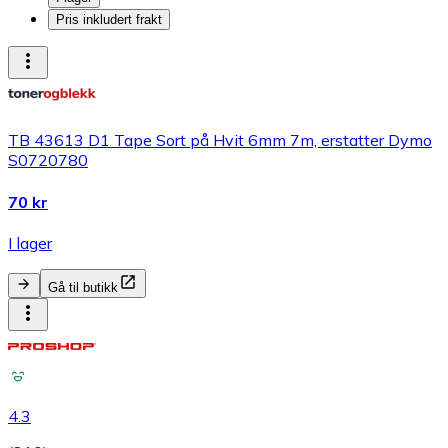
Pris inkludert frakt
TB 43613 D1 Tape Sort på Hvit 6mm 7m, erstatter Dymo
S0720780
70 kr
I lager
Gå til butikk
4.3