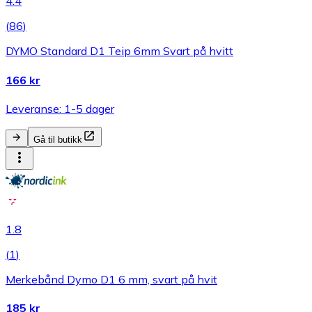
4.4
(
86
)
DYMO Standard D1 Teip 6mm Svart på hvitt
166 kr
Leveranse: 1-5 dager
Gå til butikk
1.8
(
1
)
Merkebånd Dymo D1 6 mm, svart på hvit
185 kr