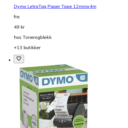
Dymo LetraTag Paper Tape 12mmx4m
fra
49 kr
hos
Tonerogblekk
+13 butikker