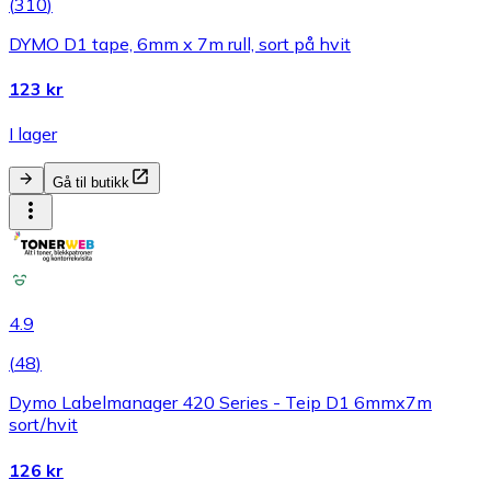
(
310
)
DYMO D1 tape, 6mm x 7m rull, sort på hvit
123 kr
I lager
Gå til butikk
4.9
(
48
)
Dymo Labelmanager 420 Series - Teip D1 6mmx7m
sort/hvit
126 kr