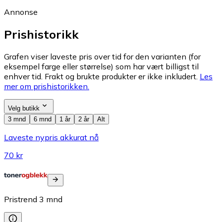
Annonse
Prishistorikk
Grafen viser laveste pris over tid for den varianten (for
eksempel farge eller størrelse) som har vært billigst til
enhver tid. Frakt og brukte produkter er ikke inkludert.
Les
mer om prishistorikken.
Velg butikk
3 mnd
6 mnd
1 år
2 år
Alt
Laveste nypris akkurat nå
70 kr
Pristrend
3
mnd