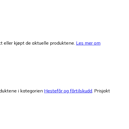
 eller kjøpt de aktuelle produktene.
Les mer om
duktene i kategorien
Hestefôr og fôrtilskudd
.
Prisjakt