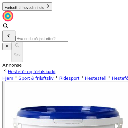
Fortsett til hovedinnhold
Søk
Annonse
Hestefôr og fôrtilskudd
Hjem
Sport & friluftsliv
Ridesport
Hestestell
Hestefô