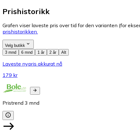
Prishistorikk
Grafen viser laveste pris over tid for den varianten (for eksem
prishistorikken.
Velg butikk
3 mnd
6 mnd
1 år
2 år
Alt
Laveste nypris akkurat nå
179 kr
Pristrend
3
mnd