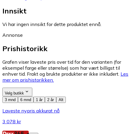
Innsikt
Vi har ingen innsikt for dette produktet ennå.
Annonse
Prishistorikk
Grafen viser laveste pris over tid for den varianten (for
eksempel farge eller størrelse) som har vært billigst til
enhver tid. Frakt og brukte produkter er ikke inkludert.
Les
mer om prishistorikken.
Velg butikk
3 mnd
6 mnd
1 år
2 år
Alt
Laveste nypris akkurat nå
3 078 kr