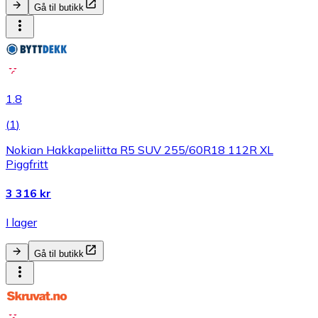
Gå til butikk
1.8
(
1
)
Nokian Hakkapeliitta R5 SUV 255/60R18 112R XL
Piggfritt
3 316 kr
I lager
Gå til butikk