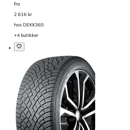
fra
2 616 kr
hos
DEKK365
+4 butikker