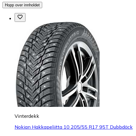
Hopp over innholdet
Vinterdekk
Nokian Hakkapeliitta 10 205/55 R17 95T Dubbdäck