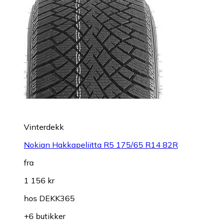
Vinterdekk
Nokian Hakkapeliitta R5 175/65 R14 82R
fra
1 156 kr
hos
DEKK365
+6 butikker