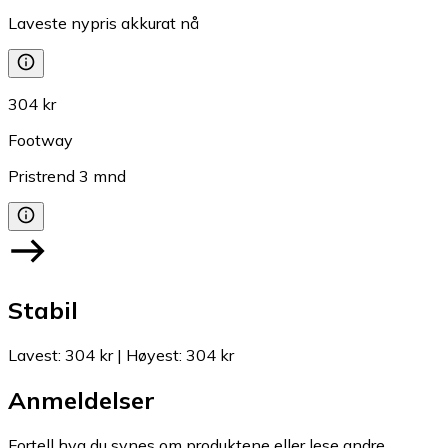
Laveste nypris akkurat nå
304 kr
Footway
Pristrend
3
mnd
Stabil
Lavest
:
304 kr
|
Høyest
:
304 kr
Anmeldelser
Fortell hva du synes om produktene eller lese andre