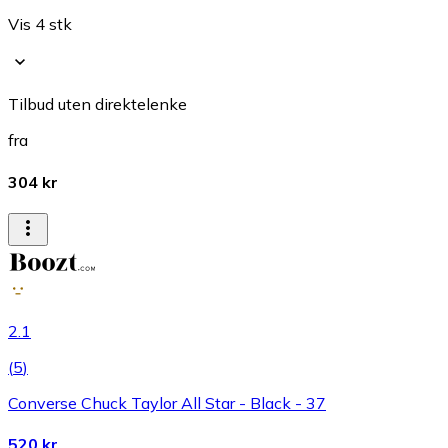
Vis 4 stk
Tilbud uten direktelenke
fra
304 kr
2.1
(
5
)
Converse Chuck Taylor All Star - Black - 37
520 kr