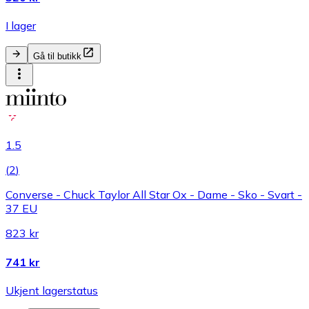
I lager
Gå til butikk
1.5
(
2
)
Converse - Chuck Taylor All Star Ox - Dame - Sko - Svart -
37 EU
823 kr
741 kr
Ukjent lagerstatus