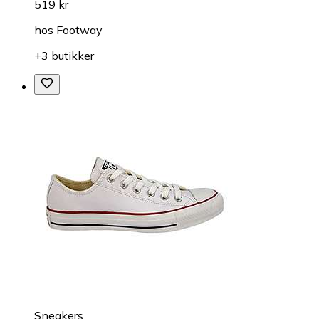
519 kr
hos
Footway
+3 butikker
Sneakers