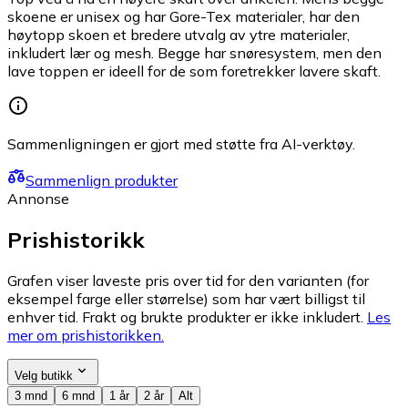
skoene er unisex og har Gore-Tex materialer, har den
høytopp skoen et bredere utvalg av ytre materialer,
inkludert lær og mesh. Begge har snøresystem, men den
lave toppen er ideell for de som foretrekker lavere skaft.
Sammenligningen er gjort med støtte fra AI-verktøy.
Sammenlign produkter
Annonse
Prishistorikk
Grafen viser laveste pris over tid for den varianten (for
eksempel farge eller størrelse) som har vært billigst til
enhver tid. Frakt og brukte produkter er ikke inkludert.
Les
mer om prishistorikken.
Velg butikk
3 mnd
6 mnd
1 år
2 år
Alt