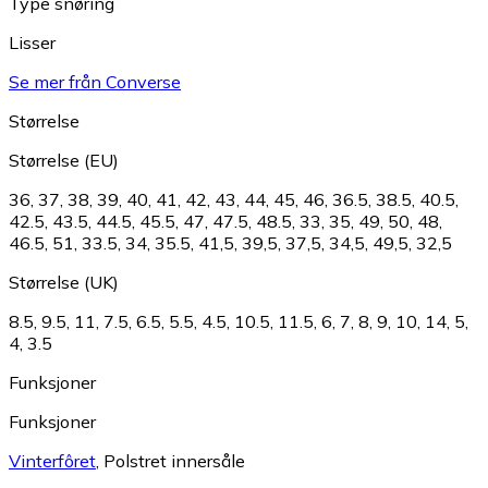
Type snøring
Lisser
Se mer från Converse
Størrelse
Størrelse (EU)
36
,
37
,
38
,
39
,
40
,
41
,
42
,
43
,
44
,
45
,
46
,
36.5
,
38.5
,
40.5
,
42.5
,
43.5
,
44.5
,
45.5
,
47
,
47.5
,
48.5
,
33
,
35
,
49
,
50
,
48
,
46.5
,
51
,
33.5
,
34
,
35.5
,
41,5
,
39,5
,
37,5
,
34,5
,
49,5
,
32,5
Størrelse (UK)
8.5
,
9.5
,
11
,
7.5
,
6.5
,
5.5
,
4.5
,
10.5
,
11.5
,
6
,
7
,
8
,
9
,
10
,
14
,
5
,
4
,
3.5
Funksjoner
Funksjoner
Vinterfôret
,
Polstret innersåle