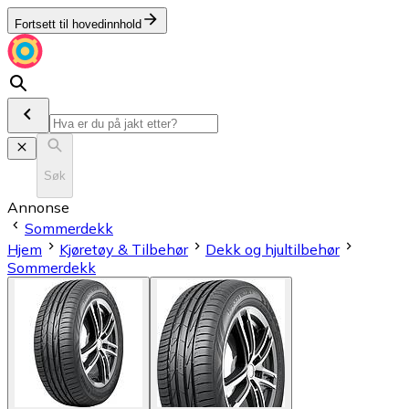
Fortsett til hovedinnhold
Søk
Annonse
Sommerdekk
Hjem
Kjøretøy & Tilbehør
Dekk og hjultilbehør
Sommerdekk