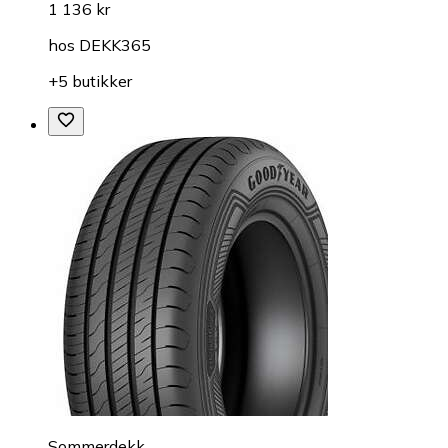
1 136 kr
hos
DEKK365
+5 butikker
Sommerdekk