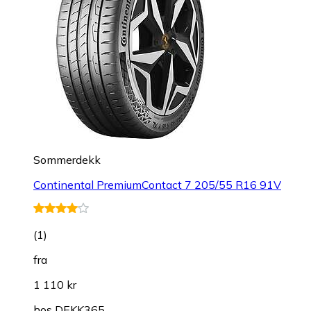
Sommerdekk
Continental PremiumContact 7 205/55 R16 91V
(
1
)
fra
1 110 kr
hos
DEKK365