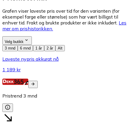
Grafen viser laveste pris over tid for den varianten (for
eksempel farge eller størrelse) som har vært billigst til
enhver tid. Frakt og brukte produkter er ikke inkludert.
Les
mer om prishistorikken.
Velg butikk
3 mnd
6 mnd
1 år
2 år
Alt
Laveste nypris akkurat nå
1 189 kr
Pristrend
3
mnd