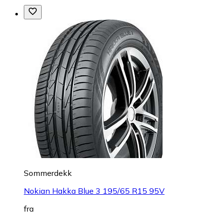
Sommerdekk
Nokian Hakka Blue 3 195/65 R15 95V
fra