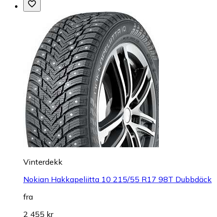
Vinterdekk
Nokian Hakkapeliitta 10 215/55 R17 98T Dubbdäck
fra
2 455 kr