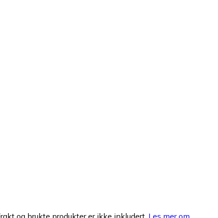
Frakt og brukte produkter er ikke inkludert.
Les mer om