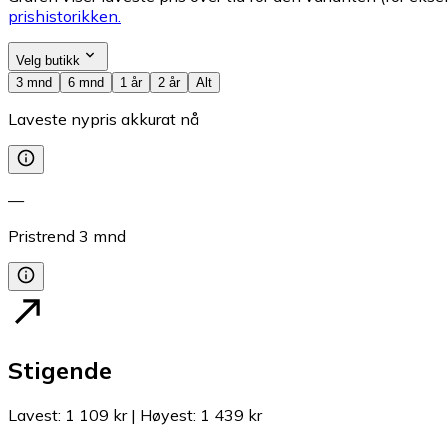
prishistorikken.
Velg butikk
3 mnd
6 mnd
1 år
2 år
Alt
Laveste nypris akkurat nå
—
Pristrend
3
mnd
Stigende
Lavest
:
1 109 kr
|
Høyest
:
1 439 kr