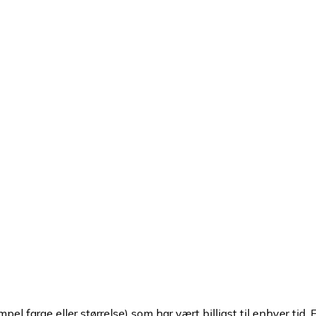
pel farge eller størrelse) som har vært billigst til enhver tid. 